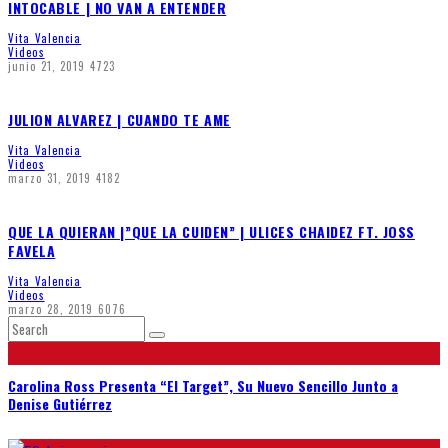
INTOCABLE | NO VAN A ENTENDER
Vita Valencia
Videos
junio 21, 2019
4723
JULION ALVAREZ | CUANDO TE AME
Vita Valencia
Videos
marzo 31, 2019
4182
QUE LA QUIERAN |”QUE LA CUIDEN” | ULICES CHAIDEZ FT. JOSS
FAVELA
Vita Valencia
Videos
marzo 28, 2019
6076
Carolina Ross Presenta “El Target”, Su Nuevo Sencillo Junto a
Denise Gutiérrez