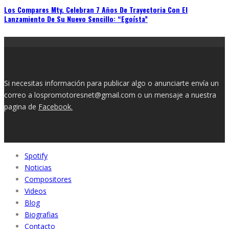
Los Compares Mty. Celebran 7 Años De Trayectoria Con El
Lanzamiento De Su Nuevo Sencillo: “Egoísta”
Si necesitas información para publicar algo o anunciarte envía un
correo a lospromotoresnet@gmail.com o un mensaje a nuestra
pagina de
Facebook.
Spotify
Noticias
Compositores
Videos
Blog
Biografias
Contacto