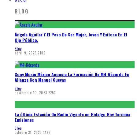
BLOG
Ángela Aguilar Y El Peso De Ser Mujer, Joven Y Exitosa En El
Ojo Público.
Blog
abril 9, 2025
2109
Sony Music México Anuncia La Formación De M4 Récords En
Alianza Con Manuel Cuevas
Blog
noviembre 10, 2023
2253
La última Estación De Radio Vigente en Hidalgo Hoy Termina
Emisiones
Blog
octubre 31, 2023
1492