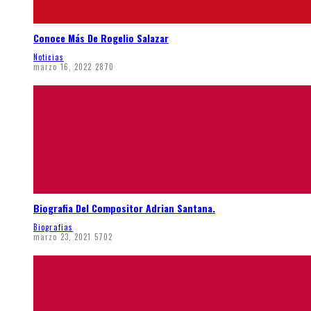
Conoce Más De Rogelio Salazar
Noticias
marzo 16, 2022
2870
Biografia Del Compositor Adrian Santana.
Biografias
marzo 23, 2021
5702