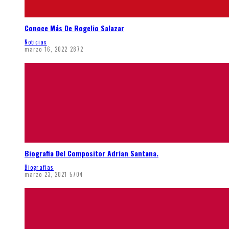
Conoce Más De Rogelio Salazar
Noticias
marzo 16, 2022
2872
Biografia Del Compositor Adrian Santana.
Biografias
marzo 23, 2021
5704