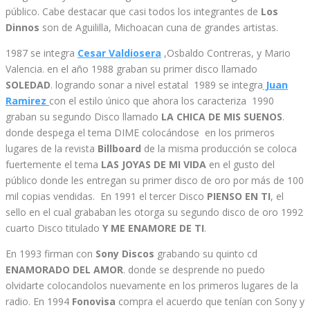
público. Cabe destacar que casi todos los integrantes de
Los
Dinnos
son de Aguililla, Michoacan cuna de grandes artistas.
1987 se integra
Cesar Valdiosera
,Osbaldo Contreras, y Mario
Valencia. en el año 1988 graban su primer disco llamado
SOLEDAD
. logrando sonar a nivel estatal 1989 se integra
Juan
Ramirez
con el estilo único que ahora los caracteriza 1990
graban su segundo Disco llamado
LA CHICA DE MIS SUENOS
.
donde despega el tema DIME colocándose en los primeros
lugares de la revista
Billboard
de la misma producción se coloca
fuertemente el tema
LAS JOYAS DE MI VIDA
en el gusto del
público donde les entregan su primer disco de oro por más de 100
mil copias vendidas. En 1991 el tercer Disco
PIENSO EN TI
, el
sello en el cual grababan les otorga su segundo disco de oro 1992
cuarto Disco titulado
Y ME ENAMORE DE TI
.
En 1993 firman con
Sony Discos
grabando su quinto cd
ENAMORADO DEL AMOR
. donde se desprende no puedo
olvidarte colocandolos nuevamente en los primeros lugares de la
radio. En 1994
Fonovisa
compra el acuerdo que tenían con Sony y