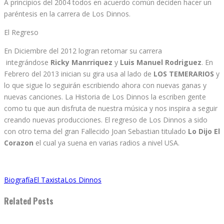
A principios del 2004 todos en acuerdo común deciden hacer un
paréntesis en la carrera de Los Dinnos.
El Regreso
En Diciembre del 2012 logran retomar su carrera
integrándose
Ricky Manrriquez
y
Luis Manuel Rodriguez
. En
Febrero del 2013 inician su gira usa al lado de
LOS TEMERARIOS
y
lo que sigue lo seguirán escribiendo ahora con nuevas ganas y
nuevas canciones. La Historia de Los Dinnos la escriben gente
como tu que aun disfruta de nuestra música y nos inspira a seguir
creando nuevas producciones. El regreso de Los Dinnos a sido
con otro tema del gran Fallecido Joan Sebastian titulado
Lo Dijo El
Corazon
el cual ya suena en varias radios a nivel USA.
Biografía
El Taxista
Los Dinnos
Related Posts