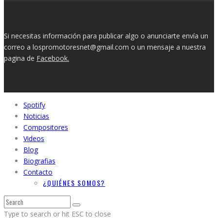
Si necesitas información para publicar algo o anunciarte envía un
correo a lospromotoresnet@gmail.com o un mensaje a nuestra
pagina de
Facebook.
Spotify
Noticias
Compositores
Videos
Blog
Biografias
Contacto
¿QUIÉNES SOMOS?
Type to search or hit ESC to close