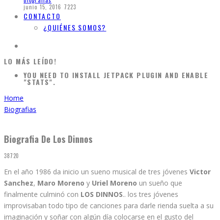
Biografias
junio 15, 2016
7223
CONTACTO
¿QUIÉNES SOMOS?
LO MÁS LEÍDO!
YOU NEED TO INSTALL JETPACK PLUGIN AND ENABLE
"STATS".
Home
Biografias
Biografia De Los Dinnos
38720
En el año 1986 da inicio un sueno musical de tres jóvenes
Victor
Sanchez
,
Maro Moreno
y
Uriel Moreno
un sueño que
finalmente culminó con
LOS DINNOS
.. los tres jóvenes
improvisaban todo tipo de canciones para darle rienda suelta a su
imaginación y soñar con algún día colocarse en el gusto del