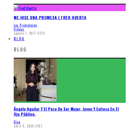
ME HICE UNA PROMESA | FRED HUERTA
Los Promotores
Videos
agosto 1, 2017
6275
BLOG
BLOG
Ángela Aguilar Y El Peso De Ser Mujer, Joven Y Exitosa En El
Ojo Público.
Blog
abril 9, 2025
2107