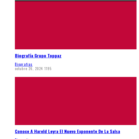
Biografía Grupo Toppaz
Biografias
octubre 26, 2024
1195
Conoce A Hareld Leyra El Nuevo Exponente De La Salsa