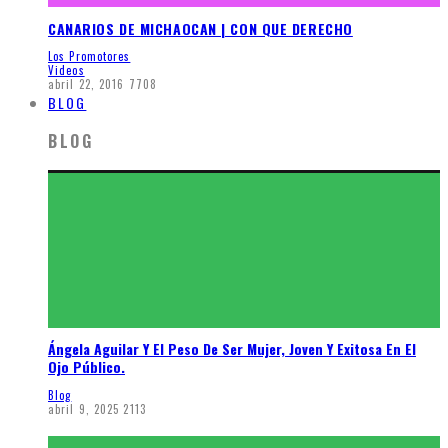
CANARIOS DE MICHAOCAN | CON QUE DERECHO
Los Promotores
Videos
abril 22, 2016
7708
BLOG
BLOG
Ángela Aguilar Y El Peso De Ser Mujer, Joven Y Exitosa En El
Ojo Público.
Blog
abril 9, 2025
2113