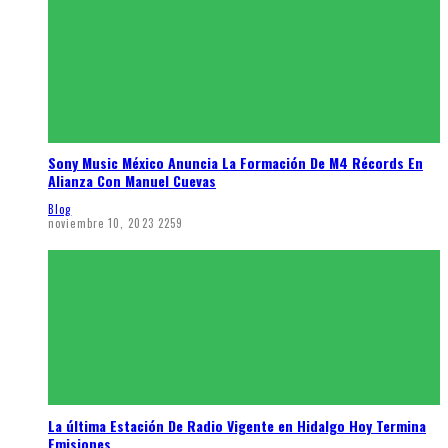
Sony Music México Anuncia La Formación De M4 Récords En
Alianza Con Manuel Cuevas
Blog
noviembre 10, 2023
2259
La última Estación De Radio Vigente en Hidalgo Hoy Termina
Emisiones