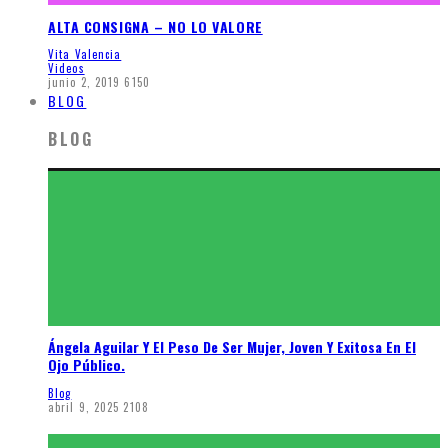
ALTA CONSIGNA – NO LO VALORE
Vita Valencia
Videos
junio 2, 2019
6150
BLOG
BLOG
Ángela Aguilar Y El Peso De Ser Mujer, Joven Y Exitosa En El
Ojo Público.
Blog
abril 9, 2025
2108