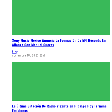
Sony Music México Anuncia La Formación De M4 Récords En
Alianza Con Manuel Cuevas
Blog
noviembre 10, 2023
2250
La última Estación De Radio Vigente en Hidalgo Hoy Termina
Emisiones