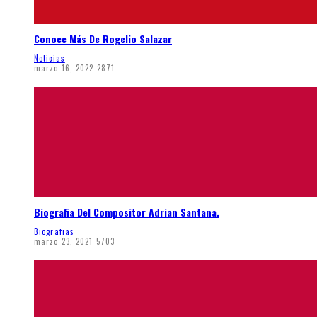
Conoce Más De Rogelio Salazar
Noticias
marzo 16, 2022
2871
Biografia Del Compositor Adrian Santana.
Biografias
marzo 23, 2021
5703