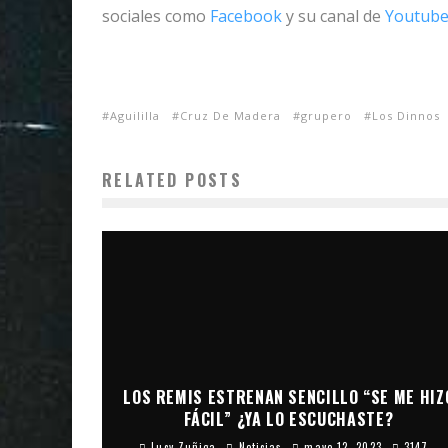
sociales como
Facebook
y su canal de
Youtube
Aguililla
Cruz De Madera
grupero
Los Dinnos
RELATED POSTS
LOS REMIS ESTRENAN SENCILLO “SE ME HIZ
FÁCIL” ¿YA LO ESCUCHASTE?
Lucy Zuñiga
Noticias
mayo 12, 2023
3147