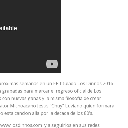
 próximas semanas en un EP titulado Los Dinnos 2016
 grabadas para marcar el regreso oficial de Los
s con nuevas ganas y la misma filosofía de crear
sitor Michoacano Jesus “Chuy” Luviano quien formara
 esta cancion alla por la decada de los 80’s.
 www.losdinnos.com y a seguirlos en sus redes