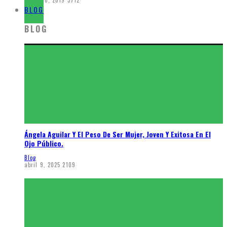
agosto 6, 2019
3712
BLOG
BLOG
Ángela Aguilar Y El Peso De Ser Mujer, Joven Y Exitosa En El
Ojo Público.
Blog
abril 9, 2025
2109