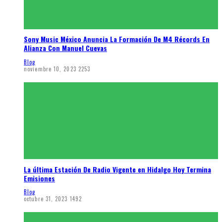
Sony Music México Anuncia La Formación De M4 Récords En
Alianza Con Manuel Cuevas
Blog
noviembre 10, 2023
2253
La última Estación De Radio Vigente en Hidalgo Hoy Termina
Emisiones
Blog
octubre 31, 2023
1492