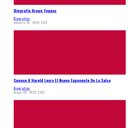
Biografía Grupo Toppaz
Biografias
octubre 26, 2024
1192
Conoce A Hareld Leyra El Nuevo Exponente De La Salsa
Biografias
mayo 20, 2023
2162