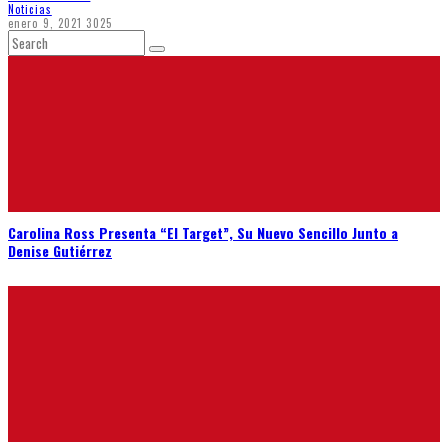
Noticias
enero 9, 2021
3025
Carolina Ross Presenta “El Target”, Su Nuevo Sencillo Junto a
Denise Gutiérrez