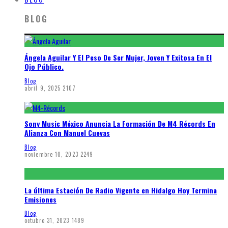
BLOG
Ángela Aguilar Y El Peso De Ser Mujer, Joven Y Exitosa En El
Ojo Público.
Blog
abril 9, 2025
2107
Sony Music México Anuncia La Formación De M4 Récords En
Alianza Con Manuel Cuevas
Blog
noviembre 10, 2023
2249
La última Estación De Radio Vigente en Hidalgo Hoy Termina
Emisiones
Blog
octubre 31, 2023
1489