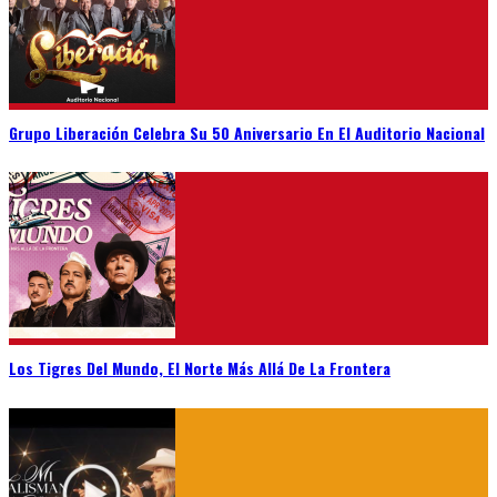
Grupo Liberación Celebra Su 50 Aniversario En El Auditorio Nacional
Los Tigres Del Mundo, El Norte Más Allá De La Frontera