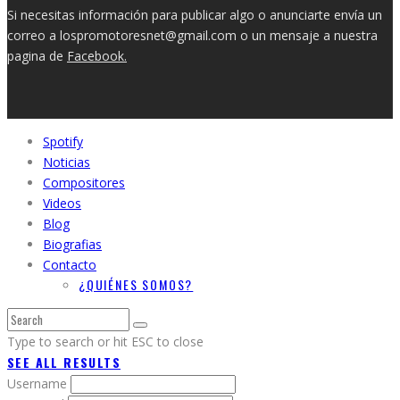
Si necesitas información para publicar algo o anunciarte envía un
correo a lospromotoresnet@gmail.com o un mensaje a nuestra
pagina de
Facebook.
Spotify
Noticias
Compositores
Videos
Blog
Biografias
Contacto
¿QUIÉNES SOMOS?
Type to search or hit ESC to close
SEE ALL RESULTS
Username