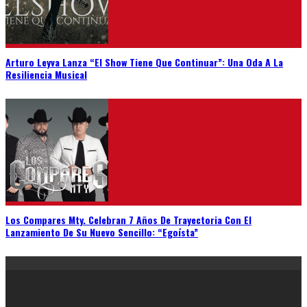
Arturo Leyva Lanza “El Show Tiene Que Continuar”: Una Oda A La
Resiliencia Musical
Los Compares Mty. Celebran 7 Años De Trayectoria Con El
Lanzamiento De Su Nuevo Sencillo: “Egoísta”