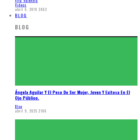
Vita Valencia
Videos
abril 6, 2019
3862
BLOG
BLOG
Ángela Aguilar Y El Peso De Ser Mujer, Joven Y Exitosa En El
Ojo Público.
Blog
abril 9, 2025
2106