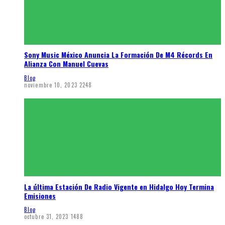
Sony Music México Anuncia La Formación De M4 Récords En
Alianza Con Manuel Cuevas
Blog
noviembre 10, 2023
2248
La última Estación De Radio Vigente en Hidalgo Hoy Termina
Emisiones
Blog
octubre 31, 2023
1488