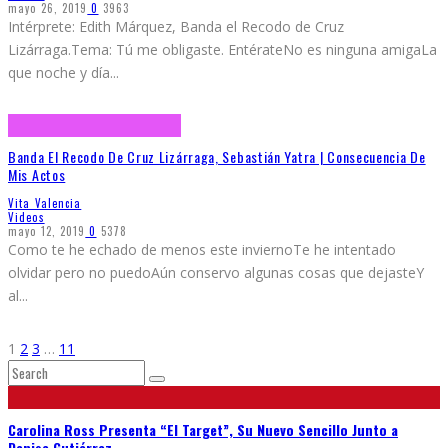
mayo 26, 2019
0
3963
Intérprete: Edith Márquez, Banda el Recodo de Cruz
Lizárraga.Tema: Tú me obligaste. EntérateNo es ninguna amigaLa
que noche y día
...
Banda El Recodo De Cruz Lizárraga, Sebastián Yatra | Consecuencia De
Mis Actos
Vita Valencia
Videos
mayo 12, 2019
0
5378
Como te he echado de menos este inviernoTe he intentado
olvidar pero no puedoAún conservo algunas cosas que dejasteY
al
...
1
2
3
…
11
Carolina Ross Presenta “El Target”, Su Nuevo Sencillo Junto a
Denise Gutiérrez