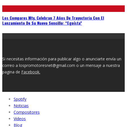
Los Compares Mty. Celebran 7 Años De Trayectoria Con El
Lanzamiento De Su Nuevo Sencillo: “Egoísta”
Si necesitas información para publicar algo o anunciarte envía un
correo a lospromotoresnet@gmail.com o un mensaje a nuestra
pagina de
Facebook.
Spotify
Noticias
Compositores
Videos
Blog