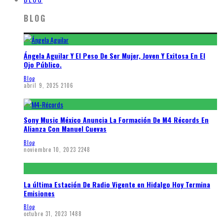
BLOG
Ángela Aguilar Y El Peso De Ser Mujer, Joven Y Exitosa En El
Ojo Público.
Blog
abril 9, 2025
2106
Sony Music México Anuncia La Formación De M4 Récords En
Alianza Con Manuel Cuevas
Blog
noviembre 10, 2023
2248
La última Estación De Radio Vigente en Hidalgo Hoy Termina
Emisiones
Blog
octubre 31, 2023
1488