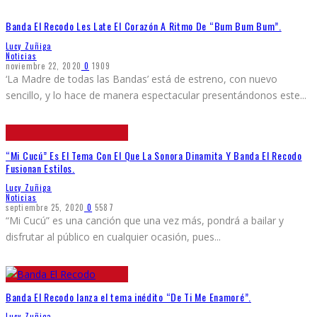
Banda El Recodo Les Late El Corazón A Ritmo De “Bum Bum Bum”.
Lucy Zuñiga
Noticias
noviembre 22, 2020
0
1909
‘La Madre de todas las Bandas’ está de estreno, con nuevo
sencillo, y lo hace de manera espectacular presentándonos este
...
“Mi Cucú” Es El Tema Con El Que La Sonora Dinamita Y Banda El Recodo
Fusionan Estilos.
Lucy Zuñiga
Noticias
septiembre 25, 2020
0
5587
“Mi Cucú” es una canción que una vez más, pondrá a bailar y
disfrutar al público en cualquier ocasión, pues
...
Banda El Recodo lanza el tema inédito “De Ti Me Enamoré”.
Lucy Zuñiga