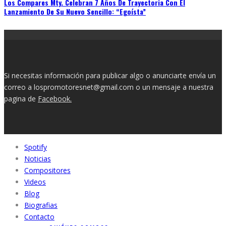
Los Compares Mty. Celebran 7 Años De Trayectoria Con El
Lanzamiento De Su Nuevo Sencillo: “Egoísta”
Si necesitas información para publicar algo o anunciarte envía un
correo a lospromotoresnet@gmail.com o un mensaje a nuestra
pagina de
Facebook.
Spotify
Noticias
Compositores
Videos
Blog
Biografias
Contacto