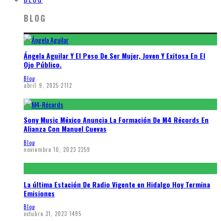
BLOG
Ángela Aguilar Y El Peso De Ser Mujer, Joven Y Exitosa En El
Ojo Público.
Blog
abril 9, 2025
2112
Sony Music México Anuncia La Formación De M4 Récords En
Alianza Con Manuel Cuevas
Blog
noviembre 10, 2023
2259
La última Estación De Radio Vigente en Hidalgo Hoy Termina
Emisiones
Blog
octubre 31, 2023
1495