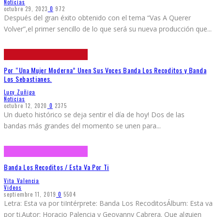
Noticias
octubre 29, 2023
0
972
Después del gran éxito obtenido con el tema “Vas A Querer
Volver”,el primer sencillo de lo que será su nueva producción que
...
Por “Una Mujer Moderna” Unen Sus Voces Banda Los Recoditos y Banda
Los Sebastianes.
Lucy Zuñiga
Noticias
octubre 12, 2020
0
2375
Un dueto histórico se deja sentir el día de hoy! Dos de las
bandas más grandes del momento se unen para
...
Banda Los Recoditos / Esta Va Por Ti
Vita Valencia
Videos
septiembre 11, 2019
0
5504
Letra: Esta va por tiIntérprete: Banda Los RecoditosÁlbum: Esta va
por ti.Autor: Horacio Palencia y Geovanny Cabrera. Que alguien