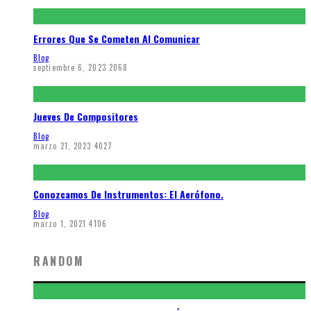
Errores Que Se Cometen Al Comunicar
Blog
septiembre 6, 2023
2068
Jueves De Compositores
Blog
marzo 21, 2023
4027
Conozcamos De Instrumentos: El Aerófono.
Blog
marzo 1, 2021
4106
RANDOM