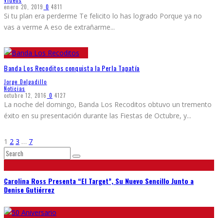
enero 20, 2019
0
4811
Si tu plan era perderme Te felicito lo has logrado Porque ya no
vas a verme A eso de extrañarme
...
Banda Los Recoditos conquista la Perla Tapatía
Jorge Delgadillo
Noticias
octubre 12, 2016
0
4127
La noche del domingo, Banda Los Recoditos obtuvo un tremento
éxito en su presentación durante las Fiestas de Octubre, y
...
1
2
3
…
7
Carolina Ross Presenta “El Target”, Su Nuevo Sencillo Junto a
Denise Gutiérrez