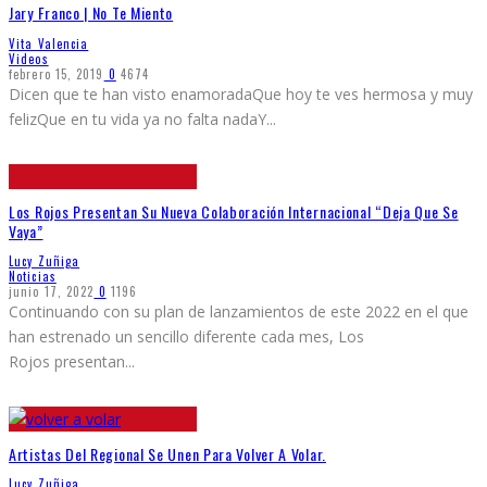
Jary Franco | No Te Miento
Vita Valencia
Videos
febrero 15, 2019
0
4674
Dicen que te han visto enamoradaQue hoy te ves hermosa y muy
felizQue en tu vida ya no falta nadaY
...
Los Rojos Presentan Su Nueva Colaboración Internacional “Deja Que Se
Vaya”
Lucy Zuñiga
Noticias
junio 17, 2022
0
1196
Continuando con su plan de lanzamientos de este 2022 en el que
han estrenado un sencillo diferente cada mes, Los
Rojos presentan
...
Artistas Del Regional Se Unen Para Volver A Volar.
Lucy Zuñiga