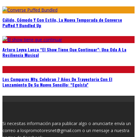
Cálido, Cómodo Y Con Estilo, La Nueva Temporada de Converse
Puffed Y Bundled Up
Arturo Leyva Lanza “El Show Tiene Que Continuar”: Una Oda A La
Resiliencia Musical
Los Compares Mty. Celebran 7 Años De Trayectoria Con El
Lanzamiento De Su Nuevo Sencillo: “Egoísta”
Si necesitas información para publicar algo o anunciarte envía un
correo a lospromotoresnet@gmail.com o un mensaje a nuestra