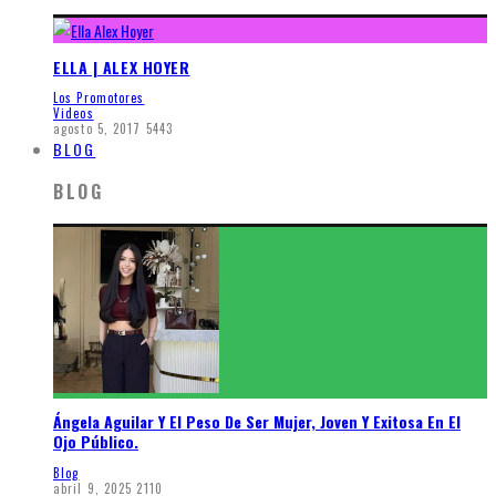
ELLA | ALEX HOYER
Los Promotores
Videos
agosto 5, 2017
5443
BLOG
BLOG
Ángela Aguilar Y El Peso De Ser Mujer, Joven Y Exitosa En El
Ojo Público.
Blog
abril 9, 2025
2110