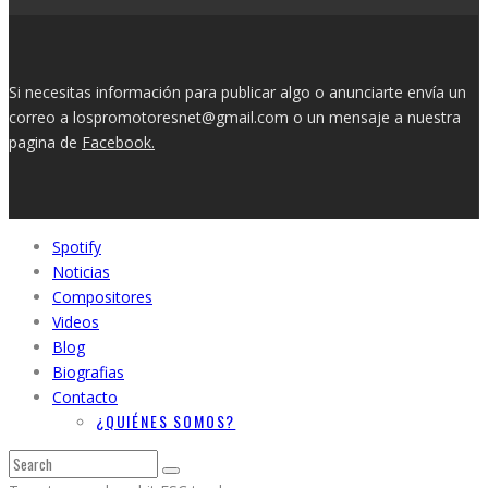
Si necesitas información para publicar algo o anunciarte envía un
correo a lospromotoresnet@gmail.com o un mensaje a nuestra
pagina de
Facebook.
Spotify
Noticias
Compositores
Videos
Blog
Biografias
Contacto
¿QUIÉNES SOMOS?