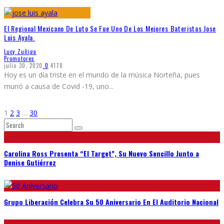
El Regional Mexicano De Luto Se Fue Uno De Los Mejores Bateristas Jose
Luis Ayala.
Lucy Zuñiga
Promotores
julio 30, 2020
0
4178
Hoy es un día triste en el mundo de la música Norteña, pues
murió a causa de Covid -19, uno
...
1
2
3
…
30
Carolina Ross Presenta “El Target”, Su Nuevo Sencillo Junto a
Denise Gutiérrez
Grupo Liberación Celebra Su 50 Aniversario En El Auditorio Nacional