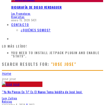
BIOGRAFÍA DE DIEGO VERDAGUER
Los Promotores
Biografias
enero 15, 2020
5431
CONTACTO
¿QUIÉNES SOMOS?
LO MÁS LEÍDO!
YOU NEED TO INSTALL JETPACK PLUGIN AND ENABLE
"STATS".
SEARCH RESULTS FOR:
"JOSE JOSE"
Home
jose jose
“Ya No Pienso En Tí” Es El Nuevo Tema Inédito de José José.
Lucy Zuñiga
Noticias
noviembre 4, 2024
0
1462