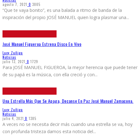
Noticias
agosto 7, 2021
0
3005
“Que te vaya bonito”, es una balada a ritmo de banda de la
inspiración del propio JOSÉ MANUEL quien logra plasmar una
...
José Manuel Figueroa Estrena Disco En Vivo
Lucy Zuñiga
Noticias
julio 13, 2021
0
1729
Para JOSÉ MANUEL FIGUEROA, la mejor herencia que puede tener
de su papá es la música, con ella creció y con
...
Una Estrella Más Que Se Apaga, Decanse En Paz José Manuel Zamacona.
Lucy Zuñiga
Noticias
julio 4, 2021
0
1385
A veces no se necesita decir más cuando una estrella se va, hoy
con profunda tristeza damos esta noticia del
...