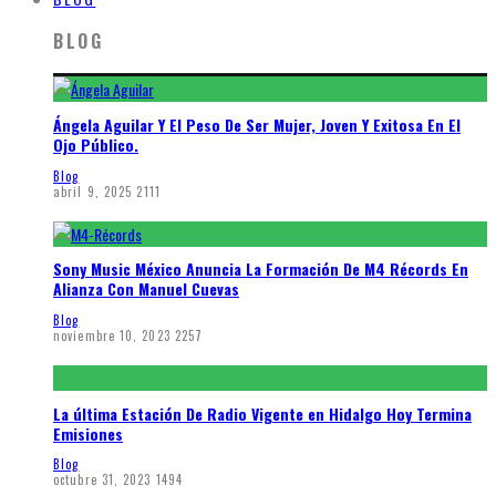
BLOG
Ángela Aguilar Y El Peso De Ser Mujer, Joven Y Exitosa En El
Ojo Público.
Blog
abril 9, 2025
2111
Sony Music México Anuncia La Formación De M4 Récords En
Alianza Con Manuel Cuevas
Blog
noviembre 10, 2023
2257
La última Estación De Radio Vigente en Hidalgo Hoy Termina
Emisiones
Blog
octubre 31, 2023
1494