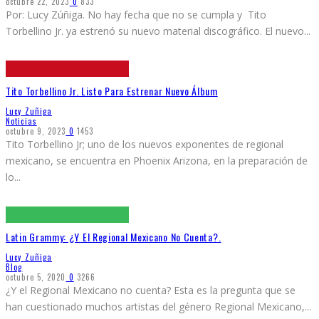
octubre 22, 2023
0
833
Por: Lucy Zúñiga. No hay fecha que no se cumpla y Tito
Torbellino Jr. ya estrenó su nuevo material discográfico. El nuevo
...
Tito Torbellino Jr. Listo Para Estrenar Nuevo Álbum
Lucy Zuñiga
Noticias
octubre 9, 2023
0
1453
Tito Torbellino Jr; uno de los nuevos exponentes de regional
mexicano, se encuentra en Phoenix Arizona, en la preparación de
lo
...
Latin Grammy: ¿Y El Regional Mexicano No Cuenta?.
Lucy Zuñiga
Blog
octubre 5, 2020
0
3266
¿Y el Regional Mexicano no cuenta? Esta es la pregunta que se
han cuestionado muchos artistas del género Regional Mexicano,
...