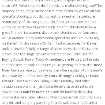
choices, transparent return policies, and responsive client
service.Q3: What should I do if I receive a malfunctioning tool?The
majority of reputable online sellers have return policies to attend
to malfunctioning products. It's best to examine the particular
return policy of the site you bought from.Q4: Are Dewalt tools
worth the cost?Dewalt power tools are thought about to be a
great financial investment due to their sturdiness, performance,
and guarantee. Many professional specialists and DIY lovers rely
on Dewalt for this reason.Q5: Can I find accessories for Dewalt
tools online?Definitely! A range of accessories like drill bits, saw
blades, and tool bags are easily offered online.Extra Tips for
Buying Dewalt Power Tools Online
Compare Prices
: Utilize rate
contrast sites or tools to ensure you're getting the best deal.
Read
User Reviews
: Analyzing reviews can offer insights into the item's
dependability and functionality.
Store throughout Major Sales
Events
: Times like Black Friday, Cyber Monday, and other
vacation seasons often yield considerable discount rates on
power tools.
Look for Bundles
: Look for bundled deals that
provide discount rates when purchasing numerous products such
as a drill and a battery pack together.Dewalt power tools are a