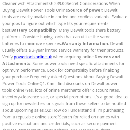
Cleaner with Attachments₤ 239.00Secret Considerations When
Buying Dewalt Power Tools Online
Source of power
: Dewalt
tools are readily available in corded and cordless variants. Evaluate
your jobs to figure out which type fits your requirements
best.
Battery Compatibility
: Many Dewalt tools share battery
platforms. Consider buying tools that can utilize the same
batteries to minimize expenses.
Warranty Information
: Dewalt
usually offers a 3-year limited service warranty for their products.
Verify
powertoolsonline.uk
when acquiring online.
Devices and
Attachments
: Some power tools need specific attachments for
optimum performance. Look for compatibility before finalizing
your purchase.Frequently Asked Questions About Buying Dewalt
Power Tools OnlineQ1: Can I find discounts on Dewalt power
tools online?Yes, lots of online merchants offer discount rates,
inventory-clearance sale, or special promotions. It's a good idea to
sign up for newsletters or signals from these sellers to be notified
about upcoming sales.Q2: How do I understand if I'm purchasing
from a reputable online store?Search for relied on names with
positive evaluations and credentials, such as secure payment