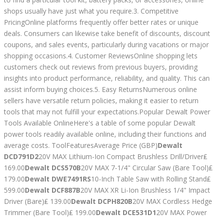
shops usually have just what you require.3. Competitive
PricingOnline platforms frequently offer better rates or unique
deals. Consumers can likewise take benefit of discounts, discount
coupons, and sales events, particularly during vacations or major
shopping occasions.4. Customer ReviewsOnline shopping lets
customers check out reviews from previous buyers, providing
insights into product performance, reliability, and quality. This can
assist inform buying choices.5. Easy ReturnsNumerous online
sellers have versatile return policies, making it easier to return
tools that may not fulfill your expectations.Popular Dewalt Power
Tools Available OnlineHere's a table of some popular Dewalt
power tools readily available online, including their functions and
average costs. ToolFeaturesAverage Price (GBP)
Dewalt
DCD791D2
20V MAX Lithium-Ion Compact Brushless Drill/Driver₤
169.00
Dewalt DCS570B
20V MAX 7-1/4" Circular Saw (Bare Tool)₤
179.00
Dewalt DWE7491RS
10-Inch Table Saw with Rolling Stand₤
599.00
Dewalt DCF887B
20V MAX XR Li-Ion Brushless 1/4" Impact
Driver (Bare)₤ 139.00
Dewalt DCPH820B
20V MAX Cordless Hedge
Trimmer (Bare Tool)₤ 199.00
Dewalt DCE531D1
20V MAX Power