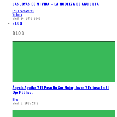
LAS JOYAS DE MI VIDA – LA NOBLEZA DE AGUILILLA
Los Promotores
Videos
abril 24, 2016
9648
BLOG
BLOG
Ángela Aguilar Y El Peso De Ser Mujer, Joven Y Exitosa En El
Ojo Público.
Blog
abril 9, 2025
2112