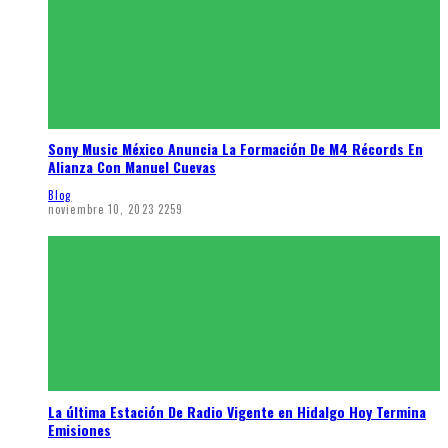
Sony Music México Anuncia La Formación De M4 Récords En
Alianza Con Manuel Cuevas
Blog
noviembre 10, 2023
2259
La última Estación De Radio Vigente en Hidalgo Hoy Termina
Emisiones