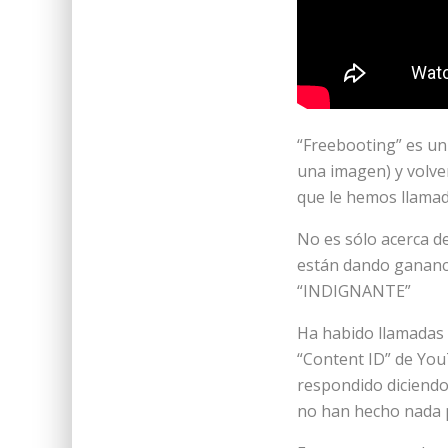
“Freebooting” es un 
una imagen) y volver
que le hemos llamad
No es sólo acerca d
están dando gananci
“INDIGNANTE”
Ha habido llamadas d
“Content ID” de You
respondido diciendo
no han hecho nada p