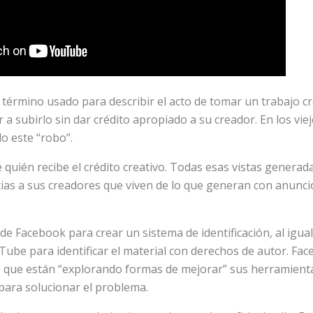
término usado para describir el acto de tomar un trabajo cr
 a subirlo sin dar crédito apropiado a su creador. En los vie
o este “robo”.
e quién recibe el crédito creativo. Todas esas vistas genera
as a sus creadores que viven de lo que generan con anuncio
e Facebook para crear un sistema de identificación, al igual
Tube para identificar el material con derechos de autor. Fa
 que están “explorando formas de mejorar” sus herramient
ara solucionar el problema.