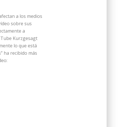
fectan a los medios
vídeo sobre sus
rectamente a
ouTube Kurzgesagt
mente lo que está
s” ha recibido más
deo: