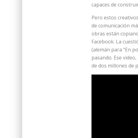
capaces de construi
Pero estos creativ
de comunicación más
obras están copian
Facebook. La cuest
(alemán para “En po
pasando. Ese video,
de dos millones de p