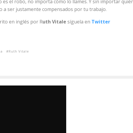
 es el robo, no importa cómo lo llames. Y sin importar quién
ho a ser justamente compensados por tu trabajo.
rito en inglés por R
uth Vitale
síguela en
Twitter
ia
Ruth Vitale