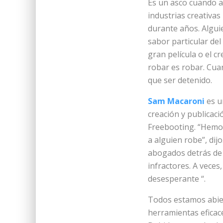
Es un asco cuando al
industrias creativas
durante años. Alguie
sabor particular del
gran película o el 
robar es robar. Cua
que ser detenido.
Sam Macaroni
es u
creación y publicaci
Freebooting. “Hemo
a alguien robe”, di
abogados detrás de n
infractores. A veces
desesperante “.
Todos estamos abier
herramientas eficace