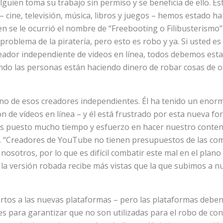
guien toma su trabajo sin permiso y se beneficia de ello. E
 – cine, televisión, música, libros y juegos – hemos estado 
n se le ocurrió el nombre de “Freebooting o Filibusterismo” 
 problema de la piratería, pero esto es robo y ya. Si usted e
creador independiente de videos en línea, todos debemos esta
ndo las personas están haciendo dinero de robar cosas de o
no de esos creadores independientes. Él ha tenido un enorm
ón de vídeos en línea – y él está frustrado por esta nueva fo
s puesto mucho tiempo y esfuerzo en hacer nuestro conteni
jo. “Creadores de YouTube no tienen presupuestos de las co
osotros, por lo que es difícil combatir este mal en el plano 
, la versión robada recibe más vistas que la que subimos a n
tos a las nuevas plataformas – pero las plataformas deben 
s para garantizar que no son utilizadas para el robo de con