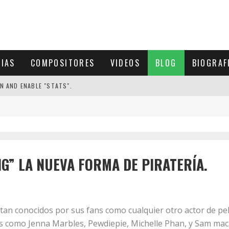
CIAS
COMPOSITORES
VIDEOS
BLOG
BIOGRAF
N AND ENABLE "STATS".
G” LA NUEVA FORMA DE PIRATERÍA.
an conocidos por sus fans como cualquier otro actor de pelí
es como Jenna Marbles, Pewdiepie, Michelle Phan, y Sam ma