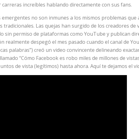
r carreras increíbles hablando directamente con sus fans.
os emergentes no son inmunes a los mismos problemas que a
 tradicionales. Las quejas han surgido de los creadores de 
do sin permiso de plataformas como YouTube y publican di
ión realmente despegó el mes pasado cuando el canal de Y
cas palabras”) creó un video convincente delineando exacta
 llamado “Cómo Facebook es robo miles de millones de vista
untos de vista (legítimos) hasta ahora. Aquí te dejamos el vi