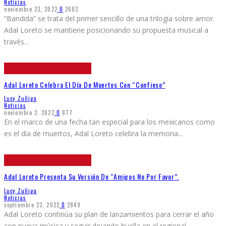
Noticias
noviembre 23, 2022
0
2603
“Bandida” se trata del primer sencillo de una trilogía sobre amor.
Adal Loreto se mantiene posicionando su propuesta musical a
través
...
Adal Loreto Celebra El Día De Muertos Con “Confieso”
Lucy Zuñiga
Noticias
noviembre 2, 2022
0
877
En el marco de una fecha tan especial para los mexicanos como
es el día de muertos, Adal Loreto celebra la memoria
...
Adal Loreto Presenta Su Versión De “Amigos No Por Favor”.
Lucy Zuñiga
Noticias
septiembre 23, 2022
0
2849
Adal Loreto continúa su plan de lanzamientos para cerrar el año
con nueva música y seguir dejando huella en el regional
...