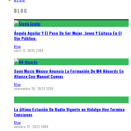
BLOG
Ángela Aguilar Y El Peso De Ser Mujer, Joven Y Exitosa En El
Ojo Público.
Blog
abril 9, 2025
2108
Sony Music México Anuncia La Formación De M4 Récords En
Alianza Con Manuel Cuevas
Blog
noviembre 10, 2023
2250
La última Estación De Radio Vigente en Hidalgo Hoy Termina
Emisiones
Blog
octubre 31, 2023
1489