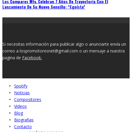
Los Compares Mty. Celebran 7 Años De Trayectoria Con El
Lanzamiento De Su Nuevo Sencillo: “Egoísta”
Si necesitas información para publicar algo o anunciarte envía un
correo a lospromotoresnet@gmail.com o un mensaje a nuestra
pagina de
Facebook.
Spotify
Noticias
Compositores
Videos
Blog
Biografias
Contacto