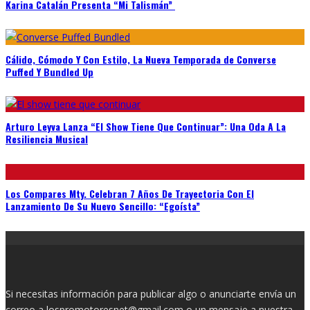
Karina Catalán Presenta “Mi Talismán”
Cálido, Cómodo Y Con Estilo, La Nueva Temporada de Converse
Puffed Y Bundled Up
Arturo Leyva Lanza “El Show Tiene Que Continuar”: Una Oda A La
Resiliencia Musical
Los Compares Mty. Celebran 7 Años De Trayectoria Con El
Lanzamiento De Su Nuevo Sencillo: “Egoísta”
Si necesitas información para publicar algo o anunciarte envía un
correo a lospromotoresnet@gmail.com o un mensaje a nuestra