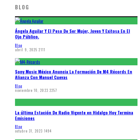
BLOG
Ángela Aguilar Y El Peso De Ser Mujer, Joven Y Exitosa En El
Ojo Público.
Blog
abril 9, 2025
2111
Sony Music México Anuncia La Formación De M4 Récords En
Alianza Con Manuel Cuevas
Blog
noviembre 10, 2023
2257
La última Estación De Radio Vigente en Hidalgo Hoy Termina
Emisiones
Blog
octubre 31, 2023
1494