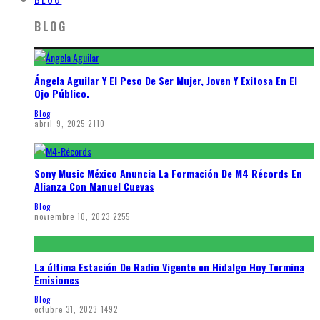
BLOG
Ángela Aguilar Y El Peso De Ser Mujer, Joven Y Exitosa En El
Ojo Público.
Blog
abril 9, 2025
2110
Sony Music México Anuncia La Formación De M4 Récords En
Alianza Con Manuel Cuevas
Blog
noviembre 10, 2023
2255
La última Estación De Radio Vigente en Hidalgo Hoy Termina
Emisiones
Blog
octubre 31, 2023
1492