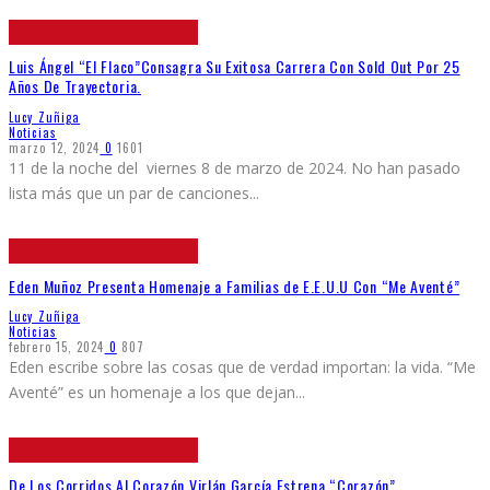
Luis Ángel “El Flaco”Consagra Su Exitosa Carrera Con Sold Out Por 25
Años De Trayectoria.
Lucy Zuñiga
Noticias
marzo 12, 2024
0
1601
11 de la noche del viernes 8 de marzo de 2024. No han pasado
lista más que un par de canciones
...
Eden Muñoz Presenta Homenaje a Familias de E.E.U.U Con “Me Aventé”
Lucy Zuñiga
Noticias
febrero 15, 2024
0
807
Eden escribe sobre las cosas que de verdad importan: la vida. “Me
Aventé” es un homenaje a los que dejan
...
De Los Corridos Al Corazón Virlán García Estrena “Corazón”