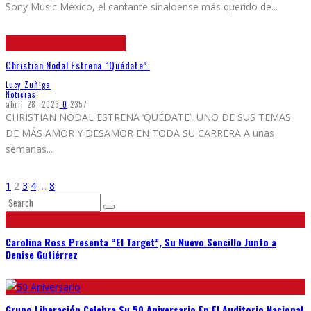
Sony Music México, el cantante sinaloense más querido de
...
Christian Nodal Estrena “Quédate”.
Lucy Zuñiga
Noticias
abril 28, 2023
0
2357
CHRISTIAN NODAL ESTRENA ‘QUÉDATE’, UNO DE SUS TEMAS
DE MÁS AMOR Y DESAMOR EN TODA SU CARRERA A unas
semanas
...
1
2
3
4
…
8
Carolina Ross Presenta “El Target”, Su Nuevo Sencillo Junto a
Denise Gutiérrez
Grupo Liberación Celebra Su 50 Aniversario En El Auditorio Nacional