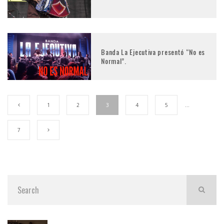
Banda La Ejecutiva presentó “No es
Normal”.
1
2
3
4
5
…
7