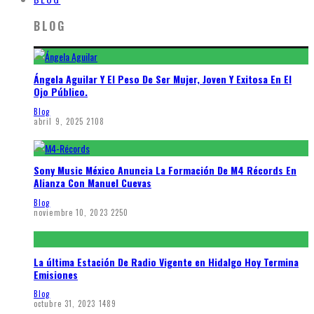
BLOG
Ángela Aguilar Y El Peso De Ser Mujer, Joven Y Exitosa En El
Ojo Público.
Blog
abril 9, 2025
2108
Sony Music México Anuncia La Formación De M4 Récords En
Alianza Con Manuel Cuevas
Blog
noviembre 10, 2023
2250
La última Estación De Radio Vigente en Hidalgo Hoy Termina
Emisiones
Blog
octubre 31, 2023
1489