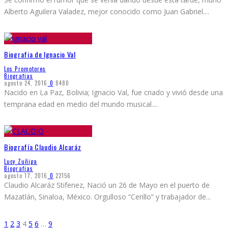
Alberto Aguilera Valadez, mejor conocido como Juan Gabriel.
...
Biografia de Ignacio Val
Los Promotores
Biografias
agosto 24, 2016
0
8480
Nacido en La Paz, Bolivia; Ignacio Val, fue criado y vivió desde una
temprana edad en medio del mundo musical.
...
Biografía Claudio Alcaráz
Lucy Zuñiga
Biografias
agosto 17, 2016
0
22156
Claudio Alcaráz Stifenez, Nació un 26 de Mayo en el puerto de
Mazatlán, Sinaloa, México. Orgulloso “Cerillo” y trabajador de
...
1
2
3
4
5
6
…
9