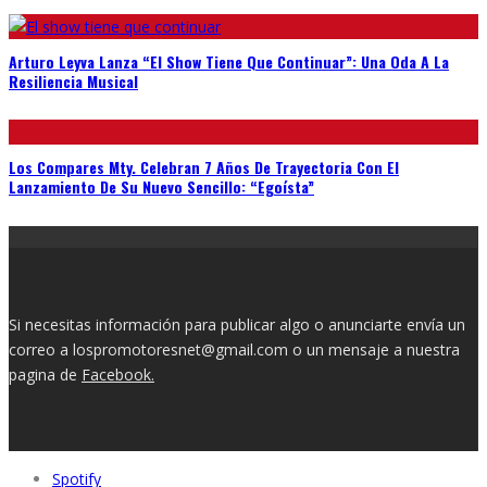
Arturo Leyva Lanza “El Show Tiene Que Continuar”: Una Oda A La
Resiliencia Musical
Los Compares Mty. Celebran 7 Años De Trayectoria Con El
Lanzamiento De Su Nuevo Sencillo: “Egoísta”
Si necesitas información para publicar algo o anunciarte envía un
correo a lospromotoresnet@gmail.com o un mensaje a nuestra
pagina de
Facebook.
Spotify