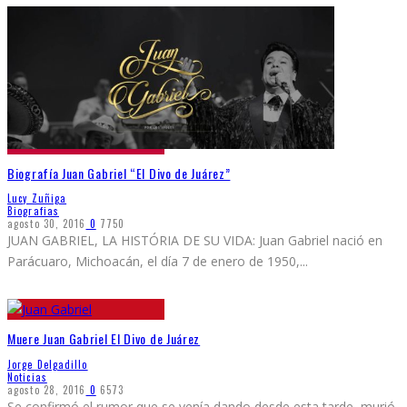
Biografía Juan Gabriel “El Divo de Juárez”
Lucy Zuñiga
Biografias
agosto 30, 2016
0
7750
JUAN GABRIEL, LA HISTÓRIA DE SU VIDA: Juan Gabriel nació en
Parácuaro, Michoacán, el día 7 de enero de 1950,
...
Muere Juan Gabriel El Divo de Juárez
Jorge Delgadillo
Noticias
agosto 28, 2016
0
6573
Se confirmó el rumor que se venía dando desde esta tarde, murió