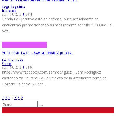
Jorge Delgadillo
Interviews
abril 19, 2016
0
5614
Banda La Ejecutiva está de estreno, pues actualmente se
encuentran promocionando su más reciente sencillo Y Es Que Tal
Vez
...
YA TE PERDI LA FE – SAM RODRIGUEZ (COVER)
Los Promotores
Videos
abril 19, 2016
0
7464
https://www.facebook.com/samrodriguez… Sam Rodriguez
cantando Ya Te Perdi La Fe un éxito de la Arrolladora tema de
Horacio Palencia & Eden
...
1
2
3
4
5
6
7