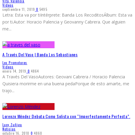
Vita Valencia
Videos
septiembre 11, 2019
0
5495
Letra: Esta va por tiIntérprete: Banda Los RecoditosÁlbum: Esta va
por ti.Autor: Horacio Palencia y Geovanny Cabrera. Que alguien
me
...
A Través Del Vaso | Banda Los Sebastianes
Los Promotores
Videos
enero 14, 2019
0
4864
A Través Del VasoAutores: Geovani Cabrera / Horacio Palencia
Quisiera morirme en una buena pedaPorque de esto amarte, me
trajo
...
Lorenzo Méndez Debuta Como Solista con “Imperfectamente Perfecta”.
Lucy Zuñiga
Noticias
octubre 16, 2018
0
4860