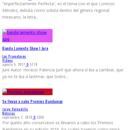
“Imperfectamente Perfecta”, es el tema con el que Lorenzo
Méndez, debuta como solista dentro del género regional
mexicano, la letra
...
Banda Lamento Show | Jure
Los Promotores
Videos
agosto 5, 2017
0
5778
Jure Autor: Horacio Palencia Juré que ahora sí iba a cambiar, que
ya no te iba a lastimar, que todos
...
Se llevan a cabo Premios Bandamax
Jorge Delgadillo
Noticias
septiembre 2, 2016
0
5258
Por quinto año consecutivo se llevaron a cabo los Premios
Bandamax en su edición 2016, los cuales tuvieron como tema
...