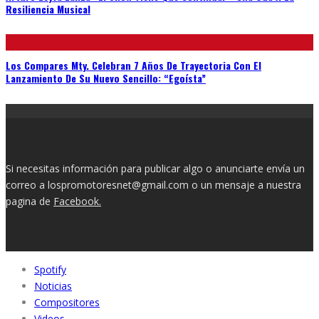
Resiliencia Musical
Los Compares Mty. Celebran 7 Años De Trayectoria Con El
Lanzamiento De Su Nuevo Sencillo: “Egoísta”
Si necesitas información para publicar algo o anunciarte envía un
correo a lospromotoresnet@gmail.com o un mensaje a nuestra
pagina de
Facebook.
Spotify
Noticias
Compositores
Videos