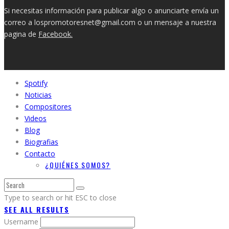
Si necesitas información para publicar algo o anunciarte envía un
correo a lospromotoresnet@gmail.com o un mensaje a nuestra
pagina de
Facebook.
Spotify
Noticias
Compositores
Videos
Blog
Biografias
Contacto
¿QUIÉNES SOMOS?
Type to search or hit ESC to close
SEE ALL RESULTS
Username