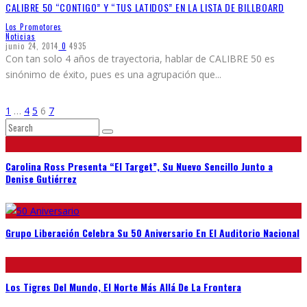
CALIBRE 50 “CONTIGO” Y “TUS LATIDOS” EN LA LISTA DE BILLBOARD
Los Promotores
Noticias
junio 24, 2014
0
4935
Con tan solo 4 años de trayectoria, hablar de CALIBRE 50 es
sinónimo de éxito, pues es una agrupación que
...
1
…
4
5
6
7
Carolina Ross Presenta “El Target”, Su Nuevo Sencillo Junto a
Denise Gutiérrez
Grupo Liberación Celebra Su 50 Aniversario En El Auditorio Nacional
Los Tigres Del Mundo, El Norte Más Allá De La Frontera