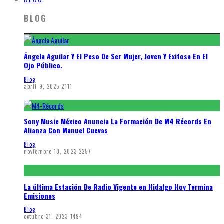
BLOG
Ángela Aguilar Y El Peso De Ser Mujer, Joven Y Exitosa En El
Ojo Público.
Blog
abril 9, 2025
2111
Sony Music México Anuncia La Formación De M4 Récords En
Alianza Con Manuel Cuevas
Blog
noviembre 10, 2023
2257
La última Estación De Radio Vigente en Hidalgo Hoy Termina
Emisiones
Blog
octubre 31, 2023
1494