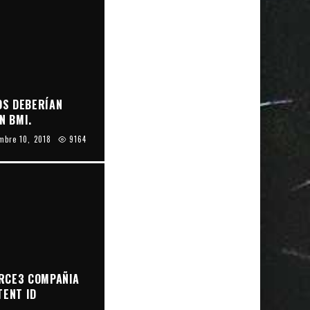
OS DEBERÍAN
N BMI.
mbre 10, 2018
9164
RCE3 COMPAÑIA
TENT ID