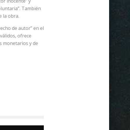
tor inocente” y
luntaria”. También
e la obra.
recho de autor” en el
válidos, ofrece
s monetarios y de