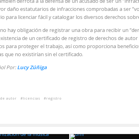
ambién derrota a la defensa de un acusado de ser un “infrac
r daño estatutarios de infracciones comprobadas a ser “vo
io para licenciar fácil y catalogar los diversos derechos sobr
n no hay obligación de registrar una obra para recibir un “de
 existencia de un certificado de registro de derechos de autor 
s para proteger el trabajo, así como proporciona beneficio
s que no existirían sin el certificado.
ñol
Por:
Lucy Zúñiga
de autor
licencias
registro