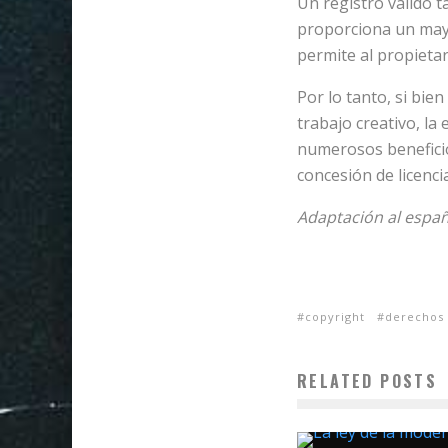
Un registro válido t
proporciona un mayo
permite al propietar
Por lo tanto, si bie
trabajo creativo, la
numerosos beneficio
concesión de licencia
Adaptación al espa
copyright
derechos 
RELATED POSTS