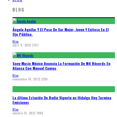
BLOG
Ángela Aguilar Y El Peso De Ser Mujer, Joven Y Exitosa En El
Ojo Público.
Blog
abril 9, 2025
2107
Sony Music México Anuncia La Formación De M4 Récords En
Alianza Con Manuel Cuevas
Blog
noviembre 10, 2023
2250
La última Estación De Radio Vigente en Hidalgo Hoy Termina
Emisiones
Blog
octubre 31, 2023
1489