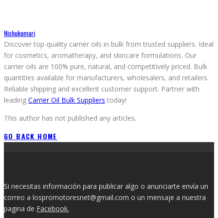
Nishukumari
Discover top-quality carrier oils in bulk from trusted suppliers. Ideal
for cosmetics, aromatherapy, and skincare formulations. Our
carrier oils are 100% pure, natural, and competitively priced. Bulk
quantities available for manufacturers, wholesalers, and retailers.
Reliable shipping and excellent customer support. Partner with
leading
Carrier Oil Bulk Suppliers
today!
This author has not published any articles.
GO BACK HOME
Si necesitas información para publicar algo o anunciarte envía un
correo a lospromotoresnet@gmail.com o un mensaje a nuestra
pagina de
Facebook.