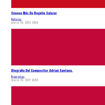
Conoce Más De Rogelio Salazar
Noticias
marzo 16, 2022
2866
Biografia Del Compositor Adrian Santana.
Biografias
marzo 23, 2021
5699