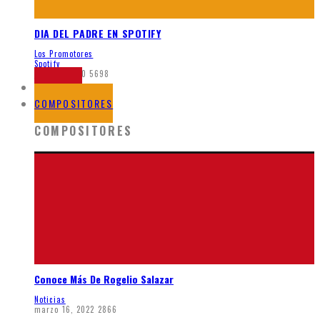
DIA DEL PADRE EN SPOTIFY
Los Promotores
Spotify
junio 5, 2020
5698
NOTICIAS
COMPOSITORES
COMPOSITORES
Conoce Más De Rogelio Salazar
Noticias
marzo 16, 2022
2866