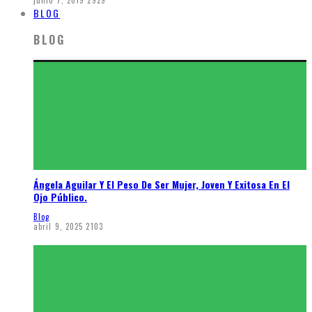
junio 7, 2019
2929
BLOG
BLOG
Ángela Aguilar Y El Peso De Ser Mujer, Joven Y Exitosa En El
Ojo Público.
Blog
abril 9, 2025
2103