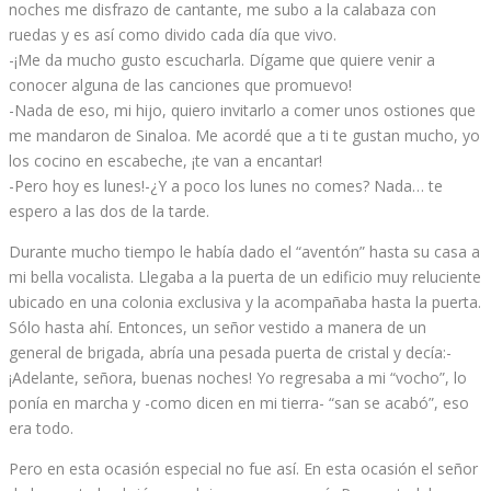
noches me disfrazo de cantante, me subo a la calabaza con
ruedas y es así como divido cada día que vivo.
-¡Me da mucho gusto escucharla. Dígame que quiere venir a
conocer alguna de las canciones que promuevo!
-Nada de eso, mi hijo, quiero invitarlo a comer unos ostiones que
me mandaron de Sinaloa. Me acordé que a ti te gustan mucho, yo
los cocino en escabeche, ¡te van a encantar!
-Pero hoy es lunes!-¿Y a poco los lunes no comes? Nada… te
espero a las dos de la tarde.
Durante mucho tiempo le había dado el “aventón” hasta su casa a
mi bella vocalista. Llegaba a la puerta de un edificio muy reluciente
ubicado en una colonia exclusiva y la acompañaba hasta la puerta.
Sólo hasta ahí. Entonces, un señor vestido a manera de un
general de brigada, abría una pesada puerta de cristal y decía:-
¡Adelante, señora, buenas noches! Yo regresaba a mi “vocho”, lo
ponía en marcha y -como dicen en mi tierra- “san se acabó”, eso
era todo.
Pero en esta ocasión especial no fue así. En esta ocasión el señor