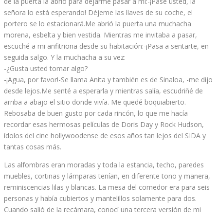
de la puerta la abrió para dejarme pasar a mí:-¡Pase usted, la
señora lo está esperando! Déjeme las llaves de su coche, el
portero se lo estacionará.Me abrió la puerta una muchacha
morena, esbelta y bien vestida. Mientras me invitaba a pasar,
escuché a mi anfitriona desde su habitación:-¡Pasa a sentarte, en
seguida salgo. Y la muchacha a su vez:
-¿Gusta usted tomar algo?
-¡Agua, por favor!-Se llama Anita y también es de Sinaloa, -me dijo
desde lejos.Me senté a esperarla y mientras salía, escudriñé de
arriba a abajo el sitio donde vivía. Me quedé boquiabierto.
Rebosaba de buen gusto por cada rincón, lo que me hacía
recordar esas hermosas películas de Doris Day y Rock Hudson,
ídolos del cine hollywoodense de esos años tan lejos del SIDA y
tantas cosas más.
Las alfombras eran moradas y toda la estancia, techo, paredes
muebles, cortinas y lámparas tenían, en diferente tono y manera,
reminiscencias lilas y blancas. La mesa del comedor era para seis
personas y había cubiertos y mantelillos solamente para dos.
Cuando salió de la recámara, conocí una tercera versión de mi