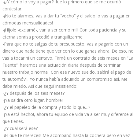
-¡¿Y cómo lo voy a pagar?! fue lo primero que se me ocurrió
contestar.
-¡No te alarmes, vas a dar tu “vocho” y el saldo lo vas a pagar en
cómodas mensualidades!
-¡Híjole -exclamé-, van a ser como mil! Con toda paciencia y su
eterna sonrisa procedió a tranquilizarme:
-Para que no te salgas de tu presupuesto, vas a pagarlo con un
dinero que nada tiene que ver con lo que ganas ahora. De eso, no
vas a tocar ni un centavo. Firmé un contrato de seis meses en “La
Fuente”; haremos una actuación diaria después de terminar
nuestro trabajo normal. Con ese nuevo sueldo, saldrá el pago de
tu automóvil. Yo nunca había adquirido un compromiso así. Me
daba miedo. Así que seguí insistiendo:
-¿Y después de los seis meses?
-¡Ya saldrá otro lugar, hombre!
-¿Y el papeleo de la compra y todo lo que…?
-¡Ya está hecho!, ahora tu equipo de vida va a ser muy diferente al
que tienes.
-¿Y cuál será ese?
-¡El que te mereces! Me acompañó hasta la cochera pero en vez