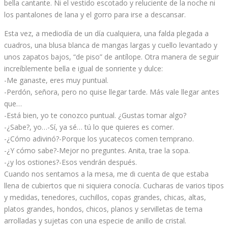
bella cantante. Ni el vestido escotado y reluciente de la noche ni
los pantalones de lana y el gorro para irse a descansar.
Esta vez, a mediodía de un día cualquiera, una falda plegada a
cuadros, una blusa blanca de mangas largas y cuello levantado y
unos zapatos bajos, “de piso” de antílope. Otra manera de seguir
increíblemente bella e igual de sonriente y dulce:
-Me ganaste, eres muy puntual.
-Perdón, señora, pero no quise llegar tarde. Más vale llegar antes
que…
-Está bien, yo te conozco puntual. ¿Gustas tomar algo?
-¿Sabe?, yo…-Sí, ya sé… tú lo que quieres es comer.
-¿Cómo adivinó?-Porque los yucatecos comen temprano.
-¿Y cómo sabe?-Mejor no preguntes. Anita, trae la sopa.
-¿y los ostiones?-Esos vendrán después.
Cuando nos sentamos a la mesa, me di cuenta de que estaba
llena de cubiertos que ni siquiera conocía. Cucharas de varios tipos
y medidas, tenedores, cuchillos, copas grandes, chicas, altas,
platos grandes, hondos, chicos, planos y servilletas de tema
arrolladas y sujetas con una especie de anillo de cristal.