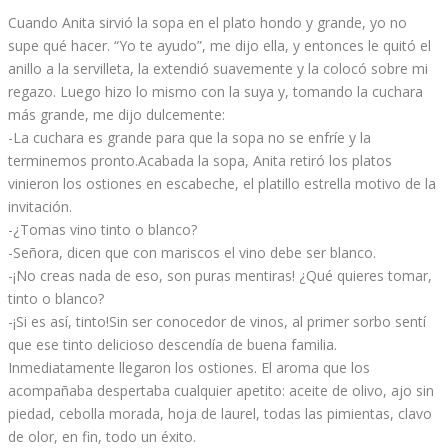
Cuando Anita sirvió la sopa en el plato hondo y grande, yo no
supe qué hacer. “Yo te ayudo”, me dijo ella, y entonces le quitó el
anillo a la servilleta, la extendió suavemente y la colocó sobre mi
regazo. Luego hizo lo mismo con la suya y, tomando la cuchara
más grande, me dijo dulcemente:
-La cuchara es grande para que la sopa no se enfríe y la
terminemos pronto.Acabada la sopa, Anita retiró los platos
vinieron los ostiones en escabeche, el platillo estrella motivo de la
invitación.
-¿Tomas vino tinto o blanco?
-Señora, dicen que con mariscos el vino debe ser blanco.
-¡No creas nada de eso, son puras mentiras! ¿Qué quieres tomar,
tinto o blanco?
-¡Si es así, tinto!Sin ser conocedor de vinos, al primer sorbo sentí
que ese tinto delicioso descendía de buena familia.
Inmediatamente llegaron los ostiones. El aroma que los
acompañaba despertaba cualquier apetito: aceite de olivo, ajo sin
piedad, cebolla morada, hoja de laurel, todas las pimientas, clavo
de olor, en fin, todo un éxito.