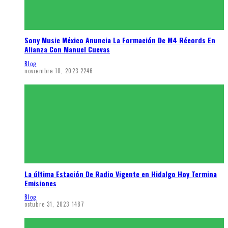
Sony Music México Anuncia La Formación De M4 Récords En
Alianza Con Manuel Cuevas
Blog
noviembre 10, 2023
2246
La última Estación De Radio Vigente en Hidalgo Hoy Termina
Emisiones
Blog
octubre 31, 2023
1487