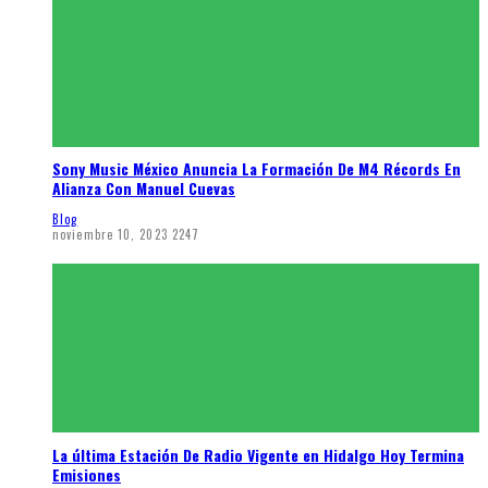
Sony Music México Anuncia La Formación De M4 Récords En
Alianza Con Manuel Cuevas
Blog
noviembre 10, 2023
2247
La última Estación De Radio Vigente en Hidalgo Hoy Termina
Emisiones