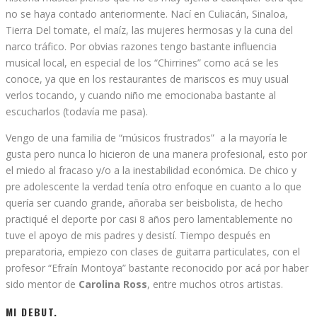
no se haya contado anteriormente. Nací en Culiacán, Sinaloa,
Tierra Del tomate, el maíz, las mujeres hermosas y la cuna del
narco tráfico. Por obvias razones tengo bastante influencia
musical local, en especial de los “Chirrines” como acá se les
conoce, ya que en los restaurantes de mariscos es muy usual
verlos tocando, y cuando niño me emocionaba bastante al
escucharlos (todavía me pasa).
Vengo de una familia de “músicos frustrados” a la mayoría le
gusta pero nunca lo hicieron de una manera profesional, esto por
el miedo al fracaso y/o a la inestabilidad económica. De chico y
pre adolescente la verdad tenía otro enfoque en cuanto a lo que
quería ser cuando grande, añoraba ser beisbolista, de hecho
practiqué el deporte por casi 8 años pero lamentablemente no
tuve el apoyo de mis padres y desistí. Tiempo después en
preparatoria, empiezo con clases de guitarra particulates, con el
profesor “Efraín Montoya” bastante reconocido por acá por haber
sido mentor de
Carolina Ross
, entre muchos otros artistas.
MI DEBUT.