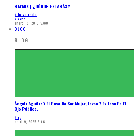
RAYMIX | ¿DÓNDE ESTARÁS?
Vita Valencia
Videos
enero 18, 2019
5380
BLOG
BLOG
Ángela Aguilar Y El Peso De Ser Mujer, Joven Y Exitosa En El
Ojo Público.
Blog
abril 9, 2025
2106