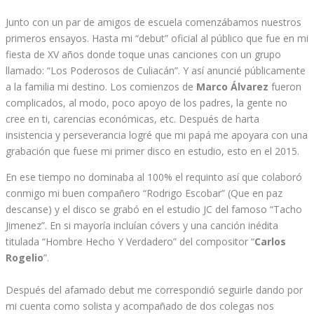
Junto con un par de amigos de escuela comenzábamos nuestros
primeros ensayos. Hasta mi “debut” oficial al público que fue en mi
fiesta de XV años donde toque unas canciones con un grupo
llamado: “Los Poderosos de Culiacán”. Y así anuncié públicamente
a la familia mi destino. Los comienzos de
Marco Álvarez
fueron
complicados, al modo, poco apoyo de los padres, la gente no
cree en ti, carencias económicas, etc. Después de harta
insistencia y perseverancia logré que mi papá me apoyara con una
grabación que fuese mi primer disco en estudio, esto en el 2015.
En ese tiempo no dominaba al 100% el requinto así que colaboró
conmigo mi buen compañero “Rodrigo Escobar” (Que en paz
descanse) y el disco se grabó en el estudio JC del famoso “Tacho
Jimenez”. En si mayoría incluían cóvers y una canción inédita
titulada “Hombre Hecho Y Verdadero” del compositor “
Carlos
Rogelio
”.
Después del afamado debut me correspondió seguirle dando por
mi cuenta como solista y acompañado de dos colegas nos