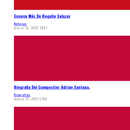
Conoce Más De Rogelio Salazar
Noticias
marzo 16, 2022
2867
Biografia Del Compositor Adrian Santana.
Biografias
marzo 23, 2021
5700