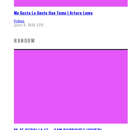
Me Gusta La Gente Que Toma | Arturo Leyva
Videos
junio 9, 2020
5215
RANDOM
YA TE PERDI LA FE – SAM RODRIGUEZ (COVER)