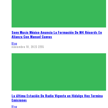
Sony Music México Anuncia La Formación De M4 Récords En
Alianza Con Manuel Cuevas
Blog
noviembre 10, 2023
2255
La última Estación De Radio Vigente en Hidalgo Hoy Termina
Emisiones
Blog