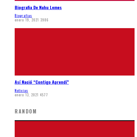
Biografia De Nahu Lemes
Biografias
enero 19, 2021
3986
Así Nació “Contigo Aprendí”
Noticias
enero 13, 2021
4577
RANDOM