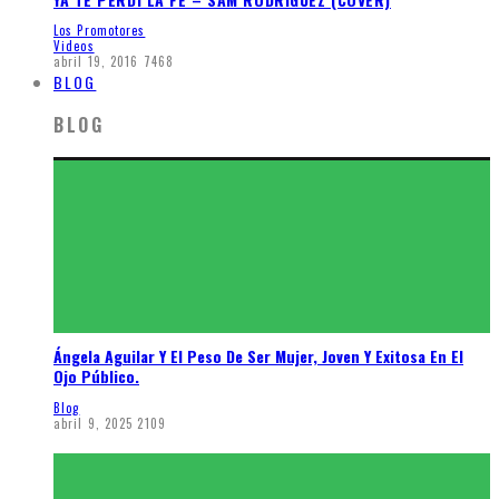
Los Promotores
Videos
abril 19, 2016
7468
BLOG
BLOG
Ángela Aguilar Y El Peso De Ser Mujer, Joven Y Exitosa En El
Ojo Público.
Blog
abril 9, 2025
2109