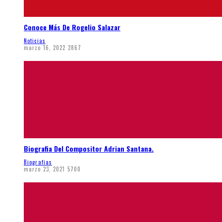
Conoce Más De Rogelio Salazar
Noticias
marzo 16, 2022
2867
Biografia Del Compositor Adrian Santana.
Biografias
marzo 23, 2021
5700