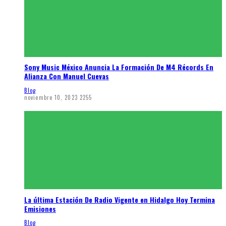
Sony Music México Anuncia La Formación De M4 Récords En
Alianza Con Manuel Cuevas
Blog
noviembre 10, 2023
2255
La última Estación De Radio Vigente en Hidalgo Hoy Termina
Emisiones
Blog