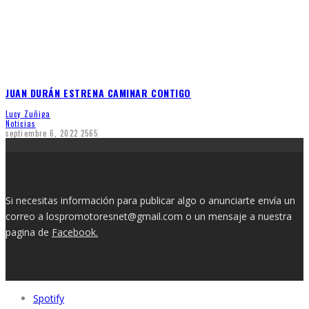
JUAN DURÁN ESTRENA CAMINAR CONTIGO
Lucy Zuñiga
Noticias
septiembre 6, 2022
2565
Si necesitas información para publicar algo o anunciarte envía un
correo a lospromotoresnet@gmail.com o un mensaje a nuestra
pagina de
Facebook.
Spotify