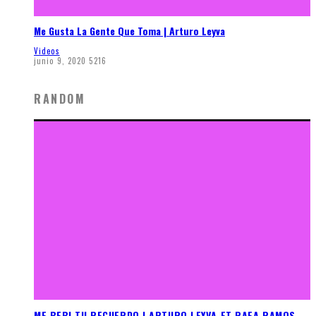
Me Gusta La Gente Que Toma | Arturo Leyva
Videos
junio 9, 2020
5216
RANDOM
ME BEBI TU RECUERDO | ARTURO LEYVA FT RAFA RAMOS