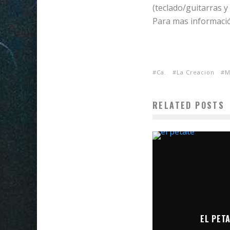
(teclado/guitarras y
Para mas informació
Ca.
La Creacion
M
RELATED POSTS
EL PETA