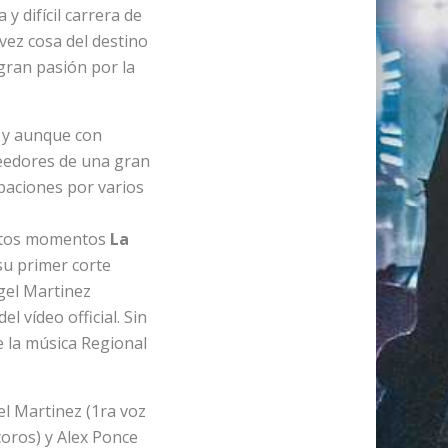
y difícil carrera de
 vez cosa del destino
gran pasión por la
, y aunque con
eedores de una gran
paciones por varios
entos
La
u primer corte
gel Martinez
l vídeo official. Sin
e la música Regional
el Martinez (1ra voz
coros) y Alex Ponce