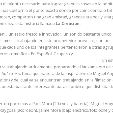
 el talento necesario para lograr grandes cosas en la bonita 
linas California el punto exacto donde por coincidencia o tal
nocen, comparten una gran amistad, grandes suenos y una 
comienza esta historia llamada
La Creacion.
nil, un estilo fresco e innovador, un sonido bastante único
s meses trabajando en este prometedor proyecto, son pos
que cada uno de los integrantes pertenecieron a otras agru
eros como Rock En Español, Grupero y
ño. En estos mom
tra trabajando arduamente, preparando el lanzamiento de s
o
Solo Sexo,
tema que naciera de la inspiración de Miguel An
ión) y del cual ya se encuentran trabajando en la filmación de
puesta bastante interesante para el publico que disfruta d
cer un poco mas a Paul Mora (2da voz y bateria), Miguel Ang
 Raygosa (acordeon), Jaime Mora (bajo electrico/tololoche y 