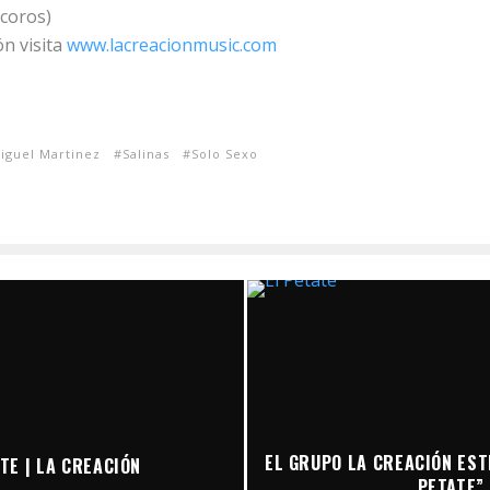
 coros)
n visita
www.lacreacionmusic.com
iguel Martinez
Salinas
Solo Sexo
EL GRUPO LA CREACIÓN EST
TE | LA CREACIÓN
PETATE”