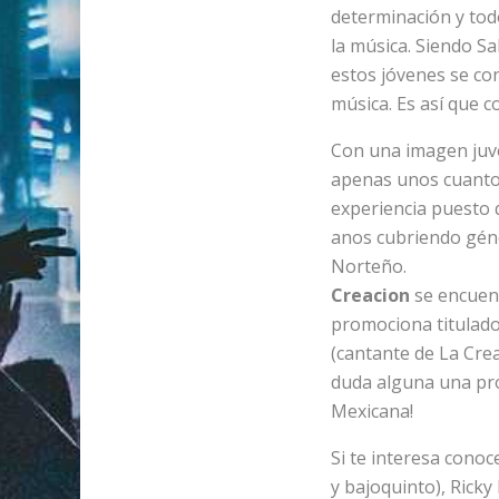
determinación y todo
la música. Siendo Sa
estos jóvenes se co
música. Es así que 
Con una imagen juve
apenas unos cuanto
experiencia puesto 
anos cubriendo gén
Norte
Creacion
se encuen
promociona titulad
(cantante de La Creac
duda alguna una pro
Mexicana!
Si te interesa cono
y bajoquinto), Ricky