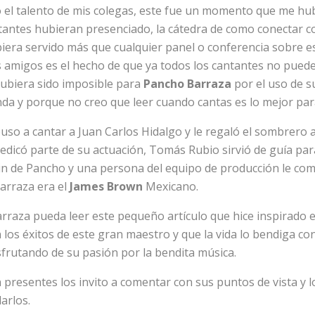
o el talento de mis colegas, este fue un momento que me hu
ntes hubieran presenciado, la cátedra de como conectar co
era servido más que cualquier panel o conferencia sobre es
amigos es el hecho de que ya todos los cantantes no pueden
hubiera sido imposible para
Pancho Barraza
por el uso de 
anda y porque no creo que leer cuando cantas es lo mejor pa
uso a cantar a Juan Carlos Hidalgo y le regaló el sombrero a
dedicó parte de su actuación, Tomás Rubio sirvió de guía pa
ióin de Pancho y una persona del equipo de producción le c
rraza era el
James Brown
Mexicano.
rraza pueda leer este pequeño artículo que hice inspirado 
 los éxitos de este gran maestro y que la vida lo bendiga co
sfrutando de su pasión por la bendita música.
 presentes los invito a comentar con sus puntos de vista y l
arlos.