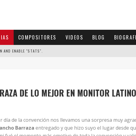
CIAS
COMPOSITORES
VIDEOS
BLOG
BIOGRAF
N AND ENABLE "STATS".
AZA DE LO MEJOR EN MONITOR LATINO
cer día de la convención nos llevamos una sorpresa muy agra
ancho Barraza
entregado y que hizo suyo el lugar desde q
mi fué el momento más emotivo de toda la convención y valió