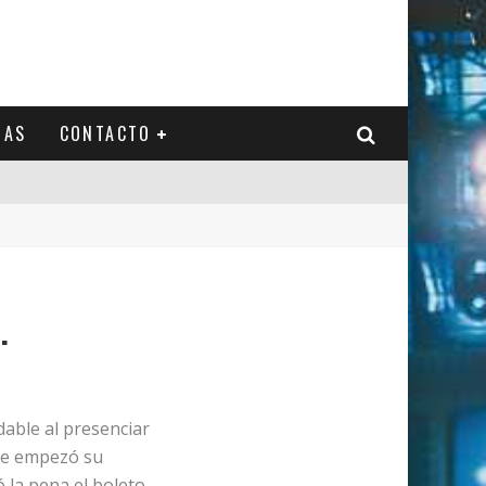
IAS
CONTACTO
.
dable al presenciar
ue empezó su
 la pena el boleto