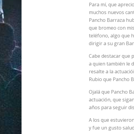
Para mí, que apreci
muchos nuevos canta
Pancho Barraza hubi
que bromeo con mis 
teléfono, algo que 
dirigir a su gran B
Cabe destacar que p
a quien también le 
resalte a la actuac
Rubio que Pancho Ba
Ojalá que Pancho Ba
actuación, que sigan
años para seguir di
A los que estuvieron
y fue un gusto salud