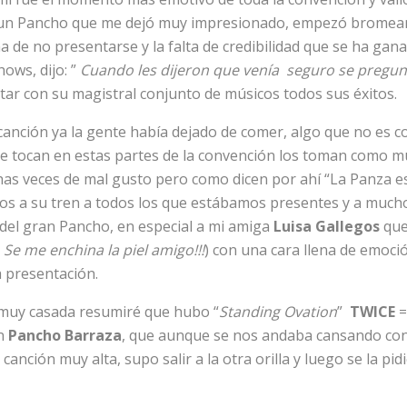
e un Pancho que me dejó muy impresionado, empezó bromea
a de no presentarse y la falta de credibilidad que se ha gan
hows, dijo: ”
Cuando les dijeron que venía seguro se pregunt
tar con su magistral conjunto de músicos todos sus éxitos.
anción ya la gente había dejado de comer, algo que no es c
e tocan en estas partes de la convención los toman como mú
s veces de mal gusto pero como dicen por ahí “La Panza e
s a su tren a todos los que estábamos presentes y a mucho
 del gran Pancho, en especial a mi amiga
Luisa Gallegos
que
(
Se me enchina la piel amigo!!!
) con una cara llena de emoció
a presentación.
 muy casada resumiré que hubo “
Standing Ovation
”
TWICE
=
an
Pancho Barraza
, que aunque se nos andaba cansando co
anción muy alta, supo salir a la otra orilla y luego se la pid