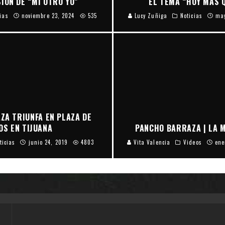
IÓN DE “MI OTRO YO”
EL TEMA “HOY MÁS 
cias
noviembre 23, 2024
535
Lucy Zuñiga
Noticias
may
ZA TRIUNFA EN PLAZA DE
OS EN TIJUANA
PANCHO BARRAZA | LA 
ticias
junio 24, 2019
4803
Vita Valencia
Videos
ene