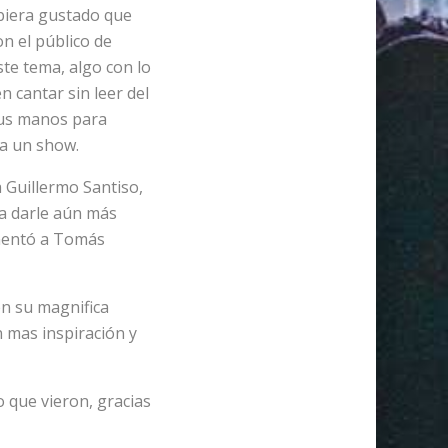
biera gustado que
n el público de
te tema, algo con lo
 cantar sin leer del
sus manos para
ra un show.
 Guillermo Santiso,
ra darle aún más
omentó a Tomás
en su magnifica
n mas inspiración y
o que vieron, gracias