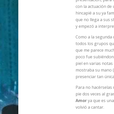
con la actuación d
hincapié a su ya fam
que no llega a sus s
y empezó a interpre
Como a la segunda c
todos los grupos qu
que me parece mucha
poco fue subiéndono
piel en varias notas
mostraba su mano 
presenciar tan únic
Para no hacérselas
pie dos veces al gr
Amor
ya que es una c
volvió a cantar.