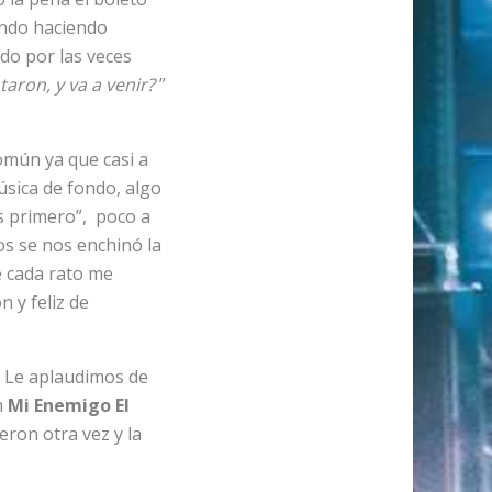
ndo haciendo
ado por las veces
aron, y va a venir?
”
omún ya que casi a
sica de fondo, algo
s primero”, poco a
s se nos enchinó la
 cada rato me
n y feliz de
 Le aplaudimos de
n
Mi Enemigo El
ieron otra vez y la