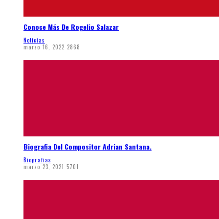
Conoce Más De Rogelio Salazar
Noticias
marzo 16, 2022
2868
Biografia Del Compositor Adrian Santana.
Biografias
marzo 23, 2021
5701