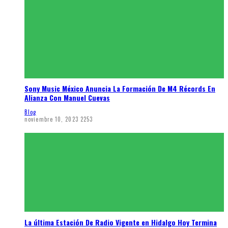
Sony Music México Anuncia La Formación De M4 Récords En
Alianza Con Manuel Cuevas
Blog
noviembre 10, 2023
2253
La última Estación De Radio Vigente en Hidalgo Hoy Termina