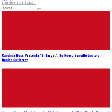
diciembre 4, 2014
3482
Carolina Ross Presenta “El Target”, Su Nuevo Sencillo Junto a
Denise Gutiérrez