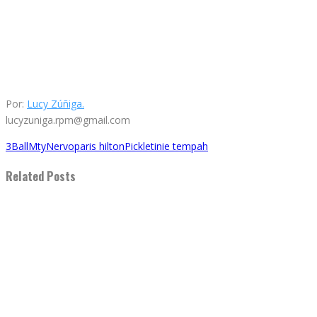
Por:
Lucy Zúñiga.
lucyzuniga.rpm@gmail.com
3BallMty
Nervo
paris hilton
Pickle
tinie tempah
Related Posts