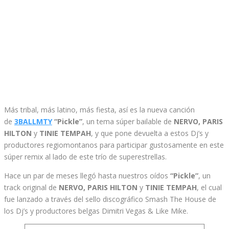
Más tribal, más latino, más fiesta, así es la nueva canción
de
3BALLMTY
“Pickle”
, un tema súper bailable de
NERVO, PARIS
HILTON
y
TINIE TEMPAH
, y que pone devuelta a estos Dj’s y
productores regiomontanos para participar gustosamente en este
súper remix al lado de este trío de superestrellas.
Hace un par de meses llegó hasta nuestros oídos
“Pickle”
, un
track original de
NERVO, PARIS HILTON
y
TINIE TEMPAH
, el cual
fue lanzado a través del sello discográfico Smash The House de
los Dj’s y productores belgas Dimitri Vegas & Like Mike.