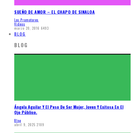
SUEÑO DE AMOR – EL CHAPO DE SINALOA
Los Promotores
Videos
marzo 20, 2016
6493
BLOG
BLOG
Ángela Aguilar Y El Peso De Ser Mujer, Joven Y Exitosa En El
Ojo Público.
Blog
abril 9, 2025
2109