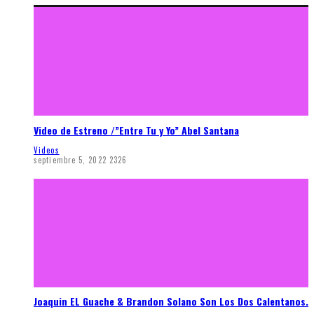
Video de Estreno /”Entre Tu y Yo” Abel Santana
Videos
septiembre 5, 2022
2326
Joaquin EL Guache & Brandon Solano Son Los Dos Calentanos.