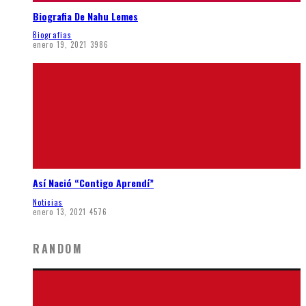
Biografia De Nahu Lemes
Biografias
enero 19, 2021
3986
Así Nació “Contigo Aprendí”
Noticias
enero 13, 2021
4576
RANDOM