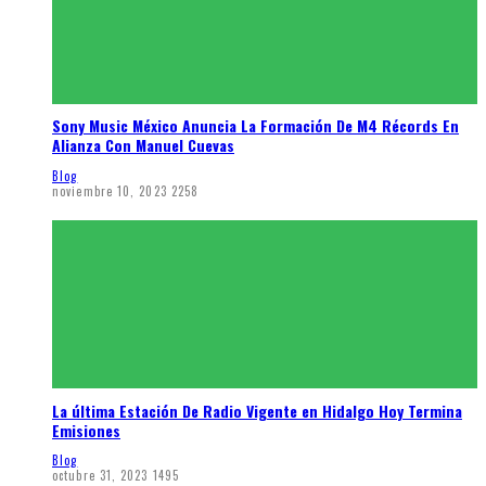
Sony Music México Anuncia La Formación De M4 Récords En
Alianza Con Manuel Cuevas
Blog
noviembre 10, 2023
2258
La última Estación De Radio Vigente en Hidalgo Hoy Termina
Emisiones
Blog
octubre 31, 2023
1495