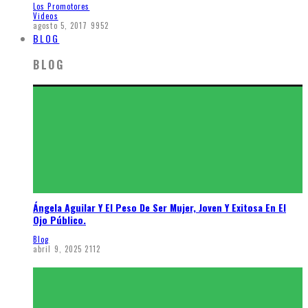
Los Promotores
Videos
agosto 5, 2017
9952
BLOG
BLOG
Ángela Aguilar Y El Peso De Ser Mujer, Joven Y Exitosa En El
Ojo Público.
Blog
abril 9, 2025
2112