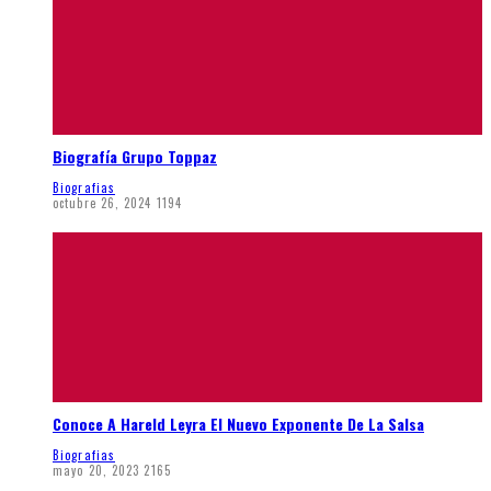
Biografía Grupo Toppaz
Biografias
octubre 26, 2024
1194
Conoce A Hareld Leyra El Nuevo Exponente De La Salsa
Biografias
mayo 20, 2023
2165