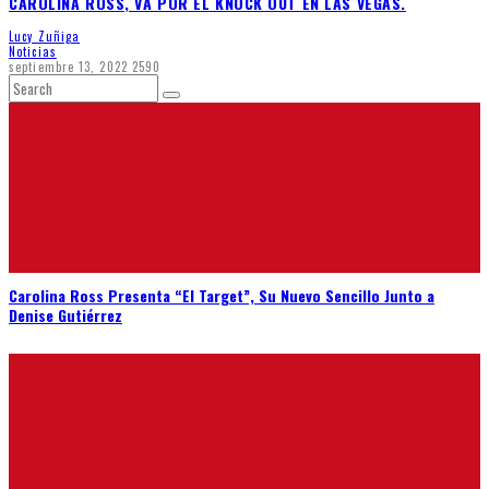
CAROLINA ROSS, VA POR EL KNOCK OUT EN LAS VEGAS.
Lucy Zuñiga
Noticias
septiembre 13, 2022
2590
Carolina Ross Presenta “El Target”, Su Nuevo Sencillo Junto a
Denise Gutiérrez