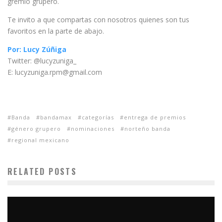
gremio grupero.
Te invito a que compartas con nosotros quienes son tus
favoritos en la parte de abajo.
Por: Lucy Zúñiga
Twitter: @lucyzuniga_
E: lucyzuniga.rpm@gmail.com
Banda
bandamax
categorías
entrega de premios
género grupero
nominaciones
norteño banda
regional mexicano
RELATED POSTS