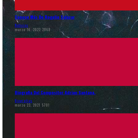
Conoce Más De Rogelio Salazar
Noticias
marzo 16, 2022
2868
Biografia Del Compositor Adrian Santana.
Biografias
marzo 23, 2021
5701