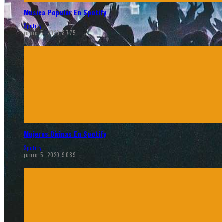
Musica Popular En Spotify
Spotify
junio 5, 2020
8775
Mujeres Divinas En Spotify
Spotify
junio 5, 2020
9089