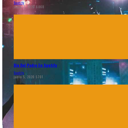
Spotify
junio 7, 2020
6868
Dia Del Padre En Spotify
Spotify
junio 5, 2020
5701