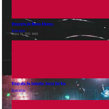
Biografía de Marco Álvarez.
Biografias
enero 31, 2021
4488
Biografia De Salvador Serna Del Rio
Biografias
enero 20, 2021
4944