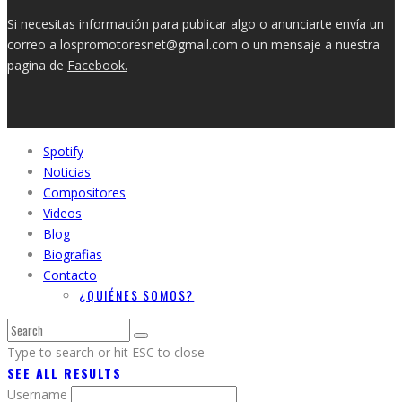
Si necesitas información para publicar algo o anunciarte envía un
correo a lospromotoresnet@gmail.com o un mensaje a nuestra
pagina de
Facebook.
Spotify
Noticias
Compositores
Videos
Blog
Biografias
Contacto
¿QUIÉNES SOMOS?
Type to search or hit ESC to close
SEE ALL RESULTS
Username