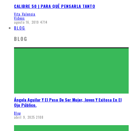
CALIBRE 50 | PARA QUÉ PENSARLA TANTO
Vita Valencia
Videos
agosto 16, 2019
4714
BLOG
BLOG
Ángela Aguilar Y El Peso De Ser Mujer, Joven Y Exitosa En El
Ojo Público.
Blog
abril 9, 2025
2108