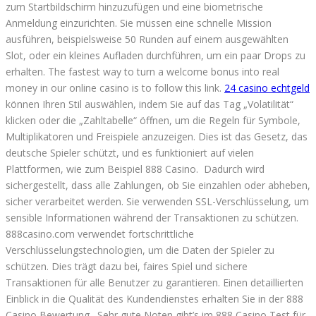
zum Startbildschirm hinzuzufügen und eine biometrische
Anmeldung einzurichten. Sie müssen eine schnelle Mission
ausführen, beispielsweise 50 Runden auf einem ausgewählten
Slot, oder ein kleines Aufladen durchführen, um ein paar Drops zu
erhalten. The fastest way to turn a welcome bonus into real
money in our online casino is to follow this link.
24 casino echtgeld
können Ihren Stil auswählen, indem Sie auf das Tag „Volatilität“
klicken oder die „Zahltabelle“ öffnen, um die Regeln für Symbole,
Multiplikatoren und Freispiele anzuzeigen. Dies ist das Gesetz, das
deutsche Spieler schützt, und es funktioniert auf vielen
Plattformen, wie zum Beispiel 888 Casino. Dadurch wird
sichergestellt, dass alle Zahlungen, ob Sie einzahlen oder abheben,
sicher verarbeitet werden. Sie verwenden SSL-Verschlüsselung, um
sensible Informationen während der Transaktionen zu schützen.
888casino.com verwendet fortschrittliche
Verschlüsselungstechnologien, um die Daten der Spieler zu
schützen. Dies trägt dazu bei, faires Spiel und sichere
Transaktionen für alle Benutzer zu garantieren. Einen detaillierten
Einblick in die Qualität des Kundendienstes erhalten Sie in der 888
Casino Bewertung. Sehr gute Noten gibt’s im 888 Casino Test für