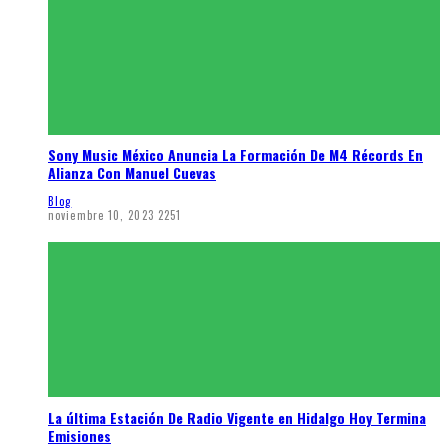
Sony Music México Anuncia La Formación De M4 Récords En
Alianza Con Manuel Cuevas
Blog
noviembre 10, 2023
2251
La última Estación De Radio Vigente en Hidalgo Hoy Termina
Emisiones