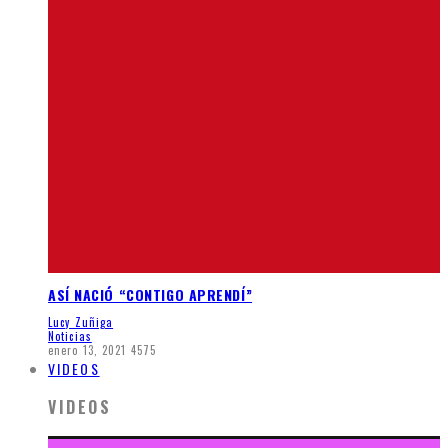
ASÍ NACIÓ “CONTIGO APRENDÍ”
Lucy Zuñiga
Noticias
enero 13, 2021
4575
VIDEOS
VIDEOS