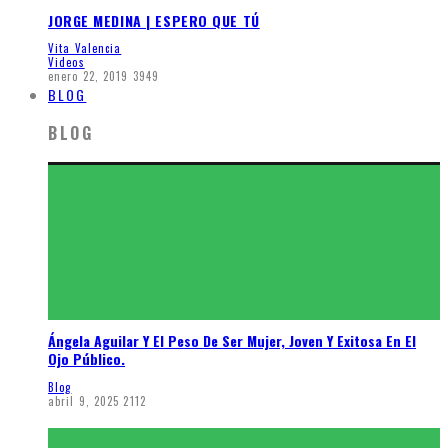
JORGE MEDINA | ESPERO QUE TÚ
Vita Valencia
Videos
enero 22, 2019
3949
BLOG
BLOG
Ángela Aguilar Y El Peso De Ser Mujer, Joven Y Exitosa En El
Ojo Público.
Blog
abril 9, 2025
2112