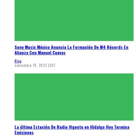
Sony Music México Anuncia La Formación De M4 Récords En
Alianza Con Manuel Cuevas
Blog
noviembre 10, 2023
2257
La última Estación De Radio Vigente en Hidalgo Hoy Termina
Emisiones