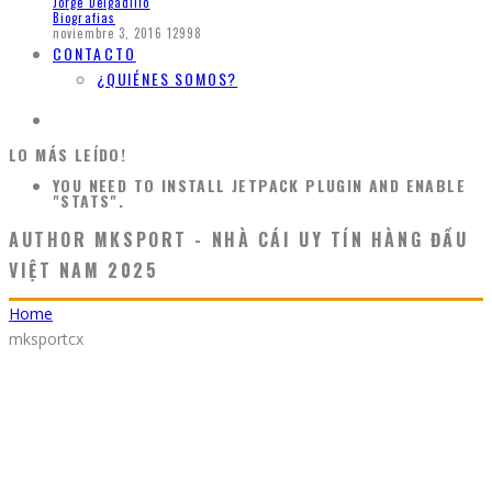
Jorge Delgadillo
Biografias
noviembre 3, 2016
12998
CONTACTO
¿QUIÉNES SOMOS?
LO MÁS LEÍDO!
YOU NEED TO INSTALL JETPACK PLUGIN AND ENABLE
"STATS".
AUTHOR
MKSPORT - NHÀ CÁI UY TÍN HÀNG ĐẦU
VIỆT NAM 2025
Home
mksportcx