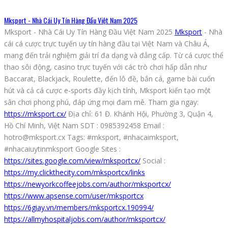
Mksport - Nhà Cái Uy Tín Hàng Đầu Việt Nam 2025
Mksport - Nhà Cái Uy Tín Hàng Đầu Việt Nam 2025
Mksport
- Nhà
cái cá cược trực tuyến uy tín hàng đầu tại Việt Nam và Châu Á,
mang đến trải nghiệm giải trí đa dạng và đẳng cấp. Từ cá cược thể
thao sôi động, casino trực tuyến với các trò chơi hấp dẫn như
Baccarat, Blackjack, Roulette, đến lô đề, bắn cá, game bài cuốn
hút và cả cá cược e-sports đầy kịch tính, Mksport kiến tạo một
sân chơi phong phú, đáp ứng mọi đam mê. Tham gia ngay:
https://mksport.cx/
Địa chỉ: 61 Đ. Khánh Hội, Phường 3, Quận 4,
Hồ Chí Minh, Việt Nam SDT : 0985392458 Email :
hotro@mksport.cx Tags: #mksport, #nhacaimksport,
#nhacaiuytinmksport Google Sites :
https://sites.google.com/view/mksportcx/
Social :
https://my.clickthecity.com/mksportcx/links
https://newyorkcoffeejobs.com/author/mksportcx/
https://www.apsense.com/user/mksportcx
https://6giay.vn/members/mksportcx.190994/
https://allmyhospitaljobs.com/author/mksportcx/