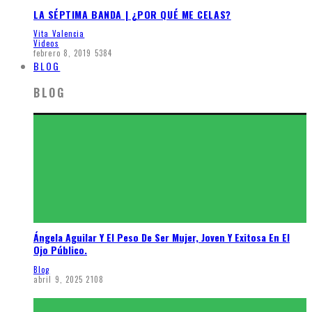
LA SÉPTIMA BANDA | ¿POR QUÉ ME CELAS?
Vita Valencia
Videos
febrero 8, 2019
5384
BLOG
BLOG
Ángela Aguilar Y El Peso De Ser Mujer, Joven Y Exitosa En El
Ojo Público.
Blog
abril 9, 2025
2108