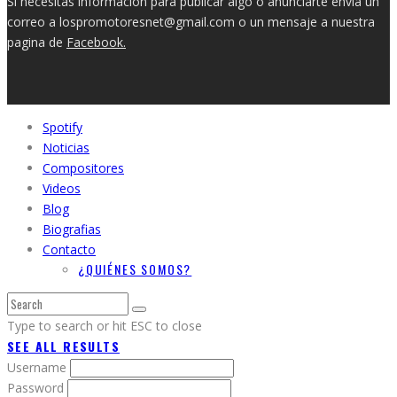
Si necesitas información para publicar algo o anunciarte envía un
correo a lospromotoresnet@gmail.com o un mensaje a nuestra
pagina de
Facebook.
Spotify
Noticias
Compositores
Videos
Blog
Biografias
Contacto
¿QUIÉNES SOMOS?
Type to search or hit ESC to close
SEE ALL RESULTS
Username
Password