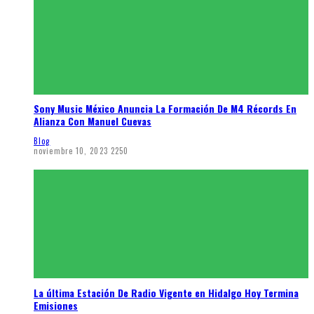
Sony Music México Anuncia La Formación De M4 Récords En
Alianza Con Manuel Cuevas
Blog
noviembre 10, 2023
2250
La última Estación De Radio Vigente en Hidalgo Hoy Termina
Emisiones