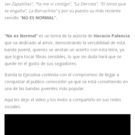
las Zapatillas”, “Ya me vi contigo”, “La Derrota”, “El tonto que
te engaña”, La Borrachita”
y por su puesto su más reciente
sencillo “
NO ES NORMAL”.
“No es Normal”
es un tema de la autoría de
Horacio Palencia
que va dedicado al amor, demostrando la versatilidad de esta
banda juvenil, quienes se anotan un acierto con esta letra, ya
que logra tocar fibras sensibles, lo que sin duda hará que se
quede en el gusto de sus seguidores.
Banda la Ejecutiva continúa con el compromiso de llegar a
conquistar al publico conocedor ya que se está convirtiendo en
una de las bandas juveniles más popular.
Aquí les dejo el video y los invito a compartirlo en sus redes
sociales.