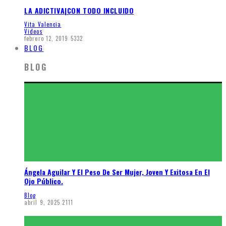
LA ADICTIVA|CON TODO INCLUIDO
Vita Valencia
Videos
febrero 12, 2019
5332
BLOG
BLOG
Ángela Aguilar Y El Peso De Ser Mujer, Joven Y Exitosa En El
Ojo Público.
Blog
abril 9, 2025
2111