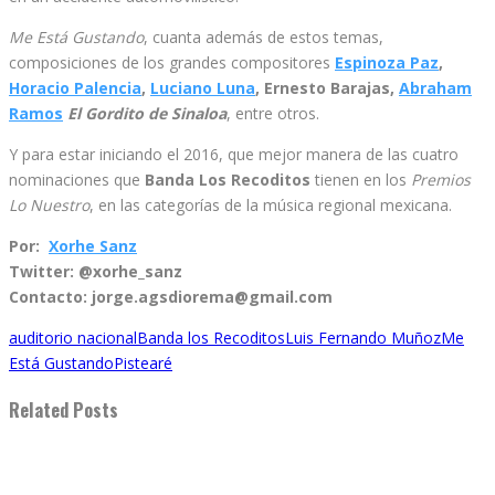
Me Está Gustando
, cuanta además de estos temas,
composiciones de los grandes compositores
Espinoza Paz
,
Horacio Palencia
,
Luciano Luna
, Ernesto Barajas,
Abraham
Ramos
El Gordito de Sinaloa
, entre otros.
Y para estar iniciando el 2016, que mejor manera de las cuatro
nominaciones que
Banda Los Recoditos
tienen en los
Premios
Lo Nuestro
, en las categorías de la música regional mexicana.
Por:
Xorhe Sanz
Twitter: @xorhe_sanz
Contacto: jorge.agsdiorema@gmail.com
auditorio nacional
Banda los Recoditos
Luis Fernando Muñoz
Me
Está Gustando
Pistearé
Related Posts