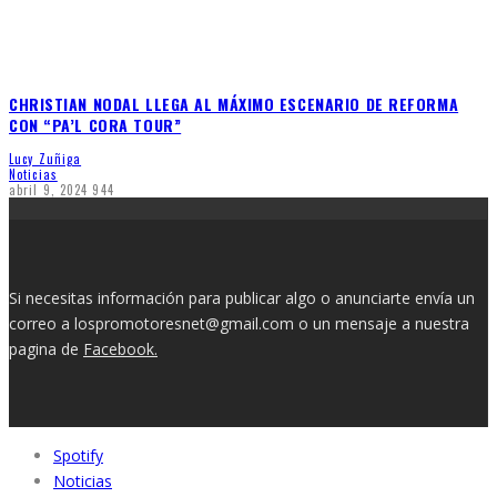
CHRISTIAN NODAL LLEGA AL MÁXIMO ESCENARIO DE REFORMA
CON “PA’L CORA TOUR”
Lucy Zuñiga
Noticias
abril 9, 2024
944
Si necesitas información para publicar algo o anunciarte envía un
correo a lospromotoresnet@gmail.com o un mensaje a nuestra
pagina de
Facebook.
Spotify
Noticias