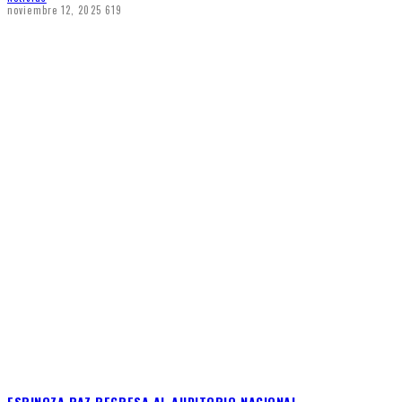
noviembre 12, 2025
619
ESPINOZA PAZ REGRESA AL AUDITORIO NACIONAL