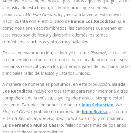
Además de esta buena noticia, para todos aquellos que gustan de
la música de esta banda, les informamos que su nueva
producción
Me Está Gustando
, ya está a la venta. Este nuevo
disco, cuenta con el estilo único de
Banda Los Recoditos
, que
como nos tienen acostumbrados, las canciones que vienen en
este disco son de fiesta y diversión, además los temas
románticos, rancheros y otros muy bailables.
En esta nueva producción, se incluye el tema
Pistearé
, el cual se
ha convertido en todo un éxito y se ha colocado por más de seis
semanas consecutivas en los primeros lugares de los charts de las
principales radio de México y Estados Unidos.
A manera de homenajes póstumos, en esta producción,
Banda
Los Recoditos
incluyeron tres temas para rendir memoria a tres
compañeros de la música, cuyo legado musical, siempre estará
presente:
Tatuajes
, en honor al maestro
Joan Sebastian
,
No
Llega el Olvido
, grabado en memoria de
Jenni Rivera
, así como
el tema
Recuérdenme Así, dedicado
a su amigo y compañero
Luis Fernando Muñoz Castro
, fallecido hace más de dos años
en un accidente automovilístico.