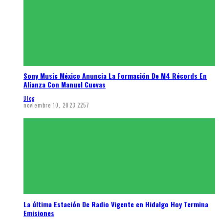
Sony Music México Anuncia La Formación De M4 Récords En
Alianza Con Manuel Cuevas
Blog
noviembre 10, 2023
2257
La última Estación De Radio Vigente en Hidalgo Hoy Termina
Emisiones