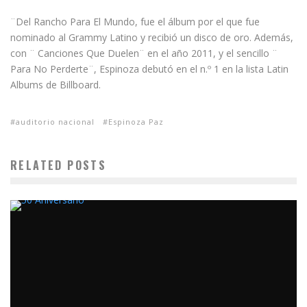
¨Del Rancho Para El Mundo, fue el álbum por el que fue
nominado al Grammy Latino y recibió un disco de oro. Además,
con ¨ Canciones Que Duelen¨ en el año 2011, y el sencillo ¨
Para No Perderte¨, Espinoza debutó en el n.º 1 en la lista Latin
Albums de Billboard.
auditorio nacional
Espinoza Paz
RELATED POSTS