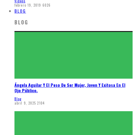
Videos
febrero 19, 2019
6026
BLOG
BLOG
Ángela Aguilar Y El Peso De Ser Mujer, Joven Y Exitosa En El
Ojo Público.
Blog
abril 9, 2025
2104