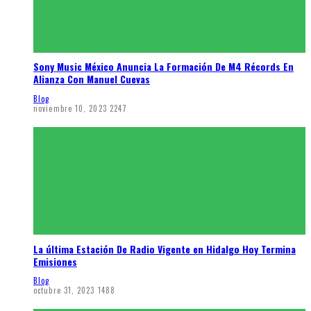
Sony Music México Anuncia La Formación De M4 Récords En
Alianza Con Manuel Cuevas
Blog
noviembre 10, 2023
2247
La última Estación De Radio Vigente en Hidalgo Hoy Termina
Emisiones
Blog
octubre 31, 2023
1488