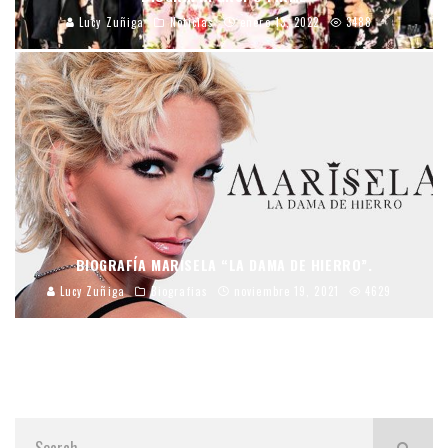
Lucy Zuñiga
Noticias
enero 13, 2022
3488
BIOGRAFÍA MARISELA “LA DAMA DE HIERRO”.
Lucy Zuñiga
Biografias
noviembre 19, 2021
4629