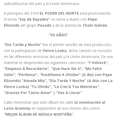
radiodifusoras del país y la Unión Americana.
A principios del 2104
EL PODER DEL NORTE
está promoviendo
el tema
“Soy de Rayados”
un tema a dueto con
Pepe
Elizondo
del grupo
Pesado
y de la autoría de
Chalo Galván.
“XX AÑOS”
“Día Tarde y Noche”
fue el primer sencillo de esta producción,
con la participación de
Fievre Looka
, dicha canción se escuchó
en las diferentes emisoras del país y la Unión Americana. De ese
material se desprenden las siguientes canciones: “
Y Volveré”,
“Empiezo A Recordarte”, “Que Hare Sin ti”, “Me Faltó
Valor”, “Perdonar”, “Enséñame A Olvidar” (A dúo con Pepe
Elizondo) “Amada Mía”, “Día Tarde Y Noche” (A dúo con La
Fievre Looka) “Tu Olvido”, “Le Creí A Tus Mentiras”,
“Gracias Por Tanto Amor”
y
“Vas A Llorar”
.
Cabe mencionar que este álbum les valió
la nominación al
Latin Grammy
en Septiembre de ese mismo año como
“MEJOR ÁLBUM DE MÚSICA NORTEÑA”.