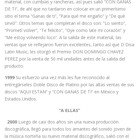
material, con cumbias y rancheras, así pues salió “CON GANAS
DE TI”, de ahí que no tardaron en colocar en un primerísimo
sitio el tema “Ganas de ti”, “Para qué me engaño” y “De qué
sirvió”. Otros temas que completan el disco son: “Lo siento”,
“Prometí volver”, “Te felicito”, “Oye como late mi corazón” y
“Me estoy volviendo loco”. A la salida de este material, las
ventas que se reflejaron fueron excelentes, tanto así que D Disa
Latin Music, les otorgó el Premio DON DOMINGO CHAVEZ
PEREZ por la venta de 50 mil unidades antes de la salida del
producto.
1999
Su esfuerzo una vez más les fue reconocido al
entregárseles Doble Disco de Platino por las altas ventas de sus
discos “AQUI ESTAN” y “CON GANAS DE TI” en México y
Estados Unidos.
“A ELLAS”
2000
Luego de casi dos años sin una nueva producción
discográfica, llegó para todos los amantes del sonido joven de
la música norteña su nuevo material discográfico, salió con el