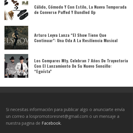
Cálido, Cómodo Y Con Estilo, La Nueva Temporada
de Converse Puffed Y Bundled Up
Arturo Leyva Lanza “El Show Tiene Que
Continuar”: Una Oda A La Resiliencia Musical
Los Compares Mty. Celebran 7 Años De Trayectoria
Con El Lanzamiento De Su Nuevo Sencillo:
“Egoísta”
Si necesitas información para publicar algo o anunciarte envía
un correo a lospromotoresnet@gmail.com o un mensaje a
nuestra pagina de
Facebook.