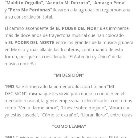
“Maldito Orgullo”, “Acepto Mi Derrota”, “Amarga Pena”
y
“Pero Me Perdonas”
llevaron a la agrupación regiomontana
a su consolidación total.
El camino ascendente de
EL PODER DEL NORTE
es inminente;
más de doce años de trayectoria musical que han colocado
a
EL PODER DEL NORTE
entre los grandes de la música grupera
en México y más allá de las fronteras, confirmando de esta
forma, por qué es considerado “El Auténtico y Único” de la
música norteña.
“MI DESICIÓN”
1993
Sale al mercado la primer producción titulada “MI
DECISION”, misma que les sirvió para darse a conocer en el
mercado musical, la gente empezaba a identificarlos con temas
como “Ven a darme amor”, “Llueve sobre mojado”, “Ahora que
ya estás casada”, “Cómo te extraño”, “Llorar, llorar”, entre otras.
“COMO LLAMA”
1994
Tuvieron en sus manos el segundo disco para DISA, en