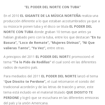
“EL PODER DEL NORTE CON TUBA”
En el 2010
EL GIGANTE DE LA MÚSICA NORTEÑA
realiza una
producción diferente a lo que estaban acostumbrados ya que a
su música le ponen tuba y el disco se titula
EL PODER DEL
NORTE CON TUBA
donde graban 10 temas que antes ya
habían grabado pero con la tuba, entre los que destacan
“En tu
Basura”, “Loco de Remate”, “Mujeres Divinas”, “Ni Que
valieras Tanto”, “Ya Vez”,
entre otras.
A principios del 2011
EL PODER DEL NORT
E promocionó el
tema
“Te lo Pido de Rodillas”
el cual sonó en las diferentes
radios de nuestro país.
Para mediados del 2011
EL PODER DEL NORTE
lanzó el tema
“
Que Diosito te Perdone”,
el cual retomaron el sonido del
tradicional acordeón y de las letras de traición y amor, este
tema está incluido en el material titulado
QUE DIOSITO TE
PERDONE
y logró que se escuchara en las diferentes emisoras
del país y la unión Americana.