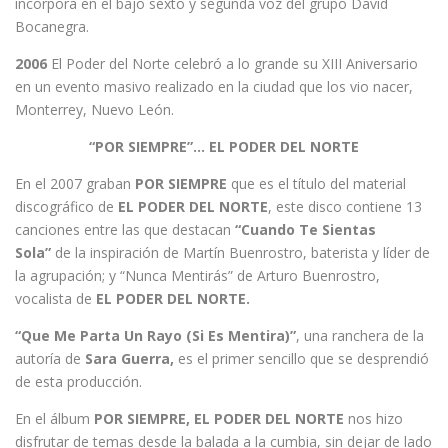
incorpora en el bajo sexto y segunda voz del grupo David
Bocanegra.
2006
El Poder del Norte celebró a lo grande su XIII Aniversario
en un evento masivo realizado en la ciudad que los vio nacer,
Monterrey, Nuevo León.
“POR SIEMPRE”… EL PODER DEL NORTE
En el 2007 graban
POR SIEMPRE
que es el título del material
discográfico de
EL PODER DEL NORTE
, este disco contiene 13
canciones entre las que destacan
“Cuando Te Sientas
Sola”
de la inspiración de Martín Buenrostro, baterista y líder de
la agrupación; y “Nunca Mentirás” de Arturo Buenrostro,
vocalista de
EL PODER DEL NORTE.
“Que Me Parta Un Rayo (Si Es Mentira)”
, una ranchera de la
autoría de
Sara Guerra,
es el primer sencillo que se desprendió
de esta producción.
En el álbum
POR SIEMPRE, EL PODER DEL NORTE
nos hizo
disfrutar de temas desde la balada a la cumbia, sin dejar de lado