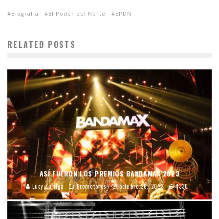
Biografía
El Poder del Norte
EPDN
RELATED POSTS
ASÍ FUERON LOS PREMIOS BANDAMAX 2023
Lucy Zuñiga
Promotores
octubre 26, 2023
1330