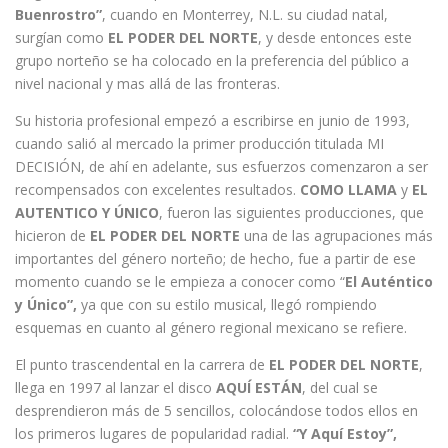
Buenrostro”
, cuando en Monterrey, N.L. su ciudad natal,
surgían como
EL PODER DEL NORTE
, y desde entonces este
grupo norteño se ha colocado en la preferencia del público a
nivel nacional y mas allá de las fronteras.
Su historia profesional empezó a escribirse en junio de 1993,
cuando salió al mercado la primer producción titulada MI
DECISIÓN, de ahí en adelante, sus esfuerzos comenzaron a ser
recompensados con excelentes resultados.
COMO LLAMA
y
EL
AUTENTICO Y ÚNICO
, fueron las siguientes producciones, que
hicieron de
EL PODER DEL NORTE
una de las agrupaciones más
importantes del género norteño; de hecho, fue a partir de ese
momento cuando se le empieza a conocer como “
El Auténtico
y Único”,
ya que con su estilo musical, llegó rompiendo
esquemas en cuanto al género regional mexicano se refiere.
El punto trascendental en la carrera de
EL PODER DEL NORTE
,
llega en 1997 al lanzar el disco
AQUÍ ESTÁN
, del cual se
desprendieron más de 5 sencillos, colocándose todos ellos en
los primeros lugares de popularidad radial.
“Y Aquí Estoy”,