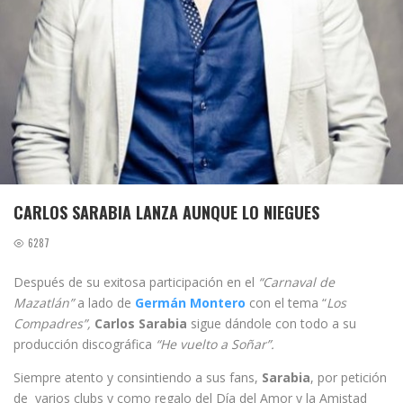
CARLOS SARABIA LANZA AUNQUE LO NIEGUES
6287
Después de su exitosa participación en el
“Carnaval de
Mazatlán”
a lado de
Germán Montero
con el tema “
Los
Compadres”,
Carlos Sarabia
sigue dándole con todo a su
producción discográfica
“He vuelto a Soñar”.
Siempre atento y consintiendo a sus fans,
Sarabia
, por petición
de varios clubs y como regalo del Día del Amor y la Amistad