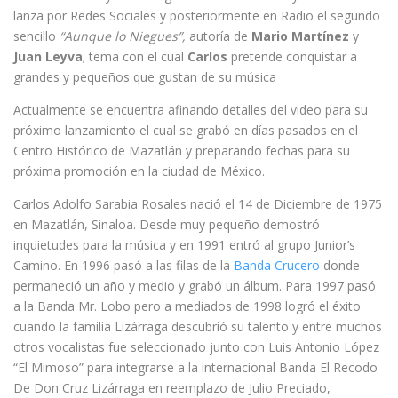
lanza por Redes Sociales y posteriormente en Radio el segundo
sencillo
“Aunque lo Niegues”,
autoría de
Mario Martínez
y
Juan Leyva
; tema con el cual
Carlos
pretende conquistar a
grandes y pequeños que gustan de su música
Actualmente se encuentra afinando detalles del video para su
próximo lanzamiento el cual se grabó en días pasados en el
Centro Histórico de Mazatlán y preparando fechas para su
próxima promoción en la ciudad de México.
Carlos Adolfo Sarabia Rosales nació el 14 de Diciembre de 1975
en Mazatlán, Sinaloa. Desde muy pequeño demostró
inquietudes para la música y en 1991 entró al grupo Junior’s
Camino. En 1996 pasó a las filas de la
Banda Crucero
donde
permaneció un año y medio y grabó un álbum. Para 1997 pasó
a la Banda Mr. Lobo pero a mediados de 1998 logró el éxito
cuando la familia Lizárraga descubrió su talento y entre muchos
otros vocalistas fue seleccionado junto con Luis Antonio López
“El Mimoso” para integrarse a la internacional Banda El Recodo
De Don Cruz Lizárraga en reemplazo de Julio Preciado,